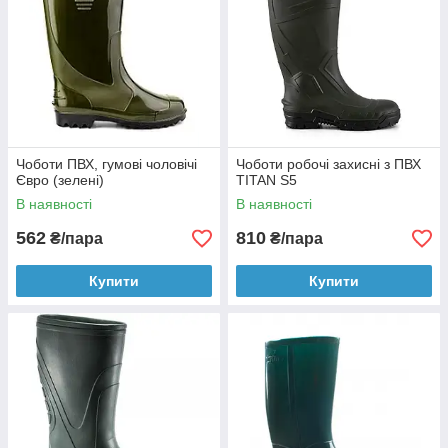
водонепроникне, медичне спецвзуття або для особистої
потреби? Оформляйте заявку на сайті або по телефону, і ми
відправимо товар на потрібну адресу вже найближчим часом.
Взуття із захисту і без захисту є на складі, тому вам не
доведеться довго чекати на ваше замовлення. Обслуговуємо
клієнтів по всій Україні, можливо, самовивіз товару з нашого
складу. Пам’ятайте, що лише належно підібрана і добре
спецвзуття є запорукою безпеки та комфорту ваших
співробітників. Зверніться за нею до фахівців!
Чоботи ПВХ, гумові чоловічі
Чоботи робочi захиснi з ПВХ
Євро (зелені)
TITAN S5
В наявності
В наявності
562
810
₴/пара
₴/пара
Купити
Купити