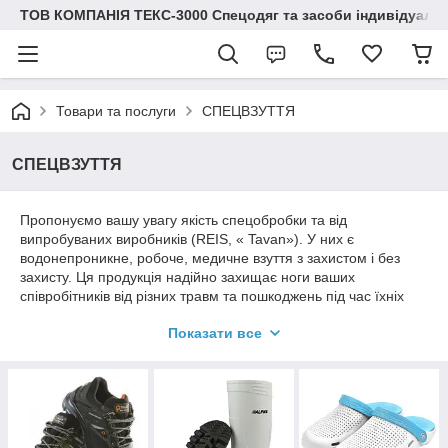
ТОВ КОМПАНІЯ ТЕКС-3000 Спецодяг та засоби індивідуальн
Товари та послуги
СПЕЦВЗУТТЯ
СПЕЦВЗУТТЯ
Пропонуємо вашу увагу якість спецобробки та від
випробуваних виробників (REIS, « Tavan»). У них є
водонепроникне, робоче, медичне взуття з захистом і без
захисту. Ця продукція надійно захищає ноги ваших
співробітників від різних травм та пошкоджень під час їхніх
трудових завдань.
Показати все
Робоче, водонепроникне, медичне
взуття