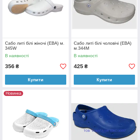
Сабо литі білі жіночі (ЕВА) м.
Сабо литі білі чоловічі (ЕВА)
345W
м.344М
В наявності
В наявності
356
425
₴
₴
Купити
Купити
Новинка