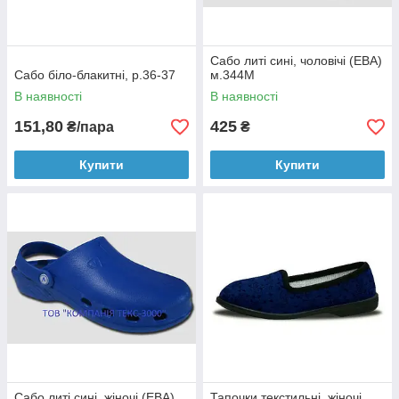
Сабо литі сині, чоловічі (ЕВА)
Сабо біло-блакитні, р.36-37
м.344М
В наявності
В наявності
151,80
425
₴/пара
₴
Купити
Купити
Сабо литі сині, жіночі (ЕВА)
Тапочки текстильні, жіночі