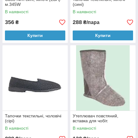
м.345W
(сині)
В наявності
В наявності
356
288
₴
₴/пара
Купити
Купити
Тапочки текстильні, чоловічі
Утеплювач повстяний,
(сірі)
вставка для чобіт.
В наявності
В наявності