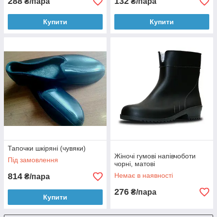
288
132
₴/пара
₴/пара
Купити
Купити
Тапочки шкіряні (чувяки)
Жіночі гумові напівчоботи
Під замовлення
чорні, матові
814
Немає в наявності
₴/пара
276
₴/пара
Купити