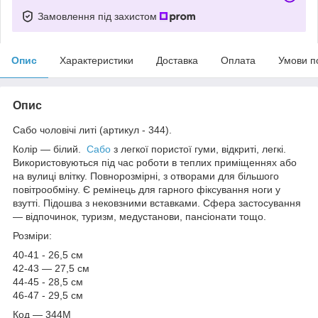
Замовлення під захистом
Опис
Характеристики
Доставка
Оплата
Умови п
Опис
Сабо чоловічі литі (артикул - 344).
Колір — білий.
Сабо
з легкої пористої гуми, відкриті, легкі.
Використовуються під час роботи в теплих приміщеннях або
на вулиці влітку. Повнорозмірні, з отворами для більшого
повітрообміну. Є ремінець для гарного фіксування ноги у
взутті. Підошва з нековзними вставками. Сфера застосування
— відпочинок, туризм, медустанови, пансіонати тощо.
Розміри:
40-41 - 26,5 см
42-43 — 27,5 см
44-45 - 28,5 см
46-47 - 29,5 см
Код — 344М