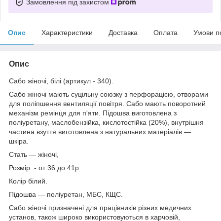
Замовлення під захистом
Опис
Характеристики
Доставка
Оплата
Умови п
Опис
Сабо жіночі, білі (артикул - 340).
Сабо жіночі мають суцільну союзку з перфорацією, отворами
для поліпшення вентиляції повітря. Сабо мають поворотний
механізм ремінця для п'яти. Підошва виготовлена з
поліуретану, маслобензійка, кислотостійка (20%), внутрішня
частина взуття виготовлена з натуральних матеріалів —
шкіра.
Стать — жіночі,
Розмір - от 36 до 41р
Колір білий.
Підошва — поліуретан, МБС, КЩС.
Сабо жіночі призначені для працівників різних медичних
установ, також широко використовуються в харчовій,