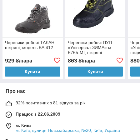
Черевики робочі ТАЛАН,
Черевики робочі ПУП
Чере
шкіряні, модель ВА 412
«Універсал-ЗИМА» м.
«Уні
Е765-МІ, шкіряні.
шкір
нос
929
863
880
₴/пара
₴/пара
Купити
Купити
Про нас
92% позитивних з 81 відгука за рік
Працює з 22.06.2009
м. Київ
м. Київ, вулиця Новозабарська, №20, Київ, Україна