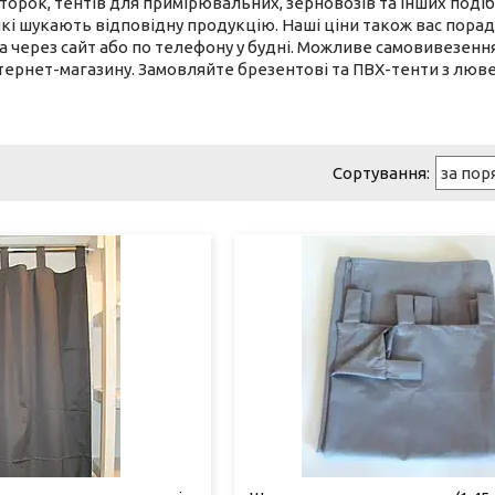
орок, тентів для примірювальних, зерновозів та інших подібн
кі шукають відповідну продукцію. Наші ціни також вас пораду
 через сайт або по телефону у будні. Можливе самовивезення
ернет-магазину. Замовляйте брезентові та ПВХ-тенти з люве