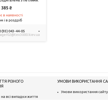
оздягалень з петлями.
385 ₴
є в наявності
м і в роздріб
 (93) 043-44-05
ager02@tex3000.kiev.ua
ТТЯ РІЗНОГО
УМОВИ ВИКОРИСТАННЯ С
НЯ
Умови використання сайту
 на всі випадки життя