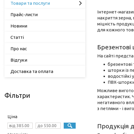
Товари та послуги
Інтернет-магази
Прайс-листи
накриття зерна, п
міцність продукц
Новини
для кожного тов
Статті
Брезентові 
Про нас
На сайті предст
Відгуки
брезентові 
шторки із п
Доставка та оплата
водостійкі 
ПВХ-шторки,
Можливе виготов
Фільтри
характеристик. Ч
негативного впл
з петлями - і в
Ціна
Продукція 