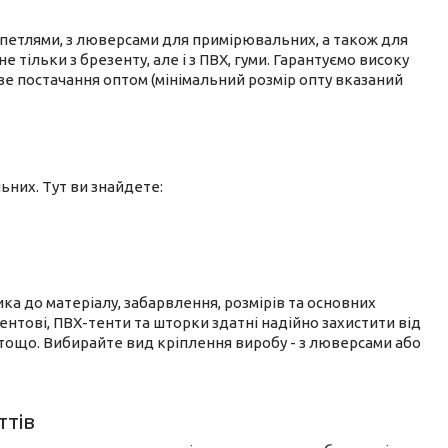
 петлями, з люверсами для примірювальних, а також для
не тільки з брезенту, але і з ПВХ, гуми. Гарантуємо високу
иве постачання оптом (мінімальний розмір опту вказаний
них. Тут ви знайдете:
а до матеріалу, забарвлення, розмірів та основних
ентові, ПВХ-тенти та шторки здатні надійно захистити від
тощо. Вибирайте вид кріплення виробу - з люверсами або
ттів