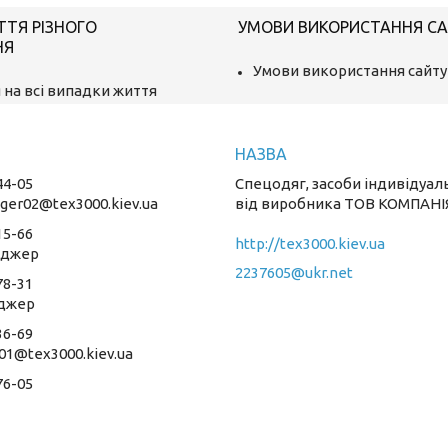
ТТЯ РІЗНОГО
УМОВИ ВИКОРИСТАННЯ С
НЯ
Умови використання сайту
 на всі випадки життя
44-05
Спецодяг, засоби індивідуал
ger02@tex3000.kiev.ua
від виробника ТОВ КОМПАНІ
15-66
http://tex3000.kiev.ua
еджер
2237605@ukr.net
78-31
джер
36-69
01@tex3000.kiev.ua
76-05