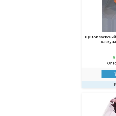
Щиток захисний 
каску з
В
Опто