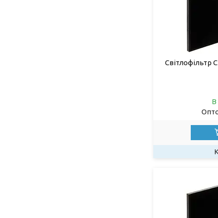
Світлофільтр C 
В
Опто