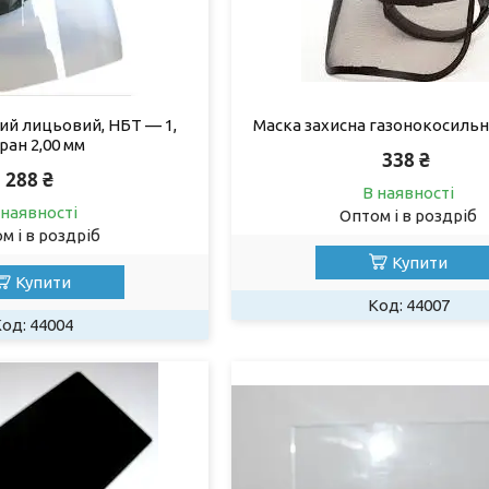
ий лицьовий, НБТ — 1,
Маска захисна газонокосильни
ран 2,00 мм
338 ₴
288 ₴
В наявності
 наявності
Оптом і в роздріб
м і в роздріб
Купити
Купити
44007
44004