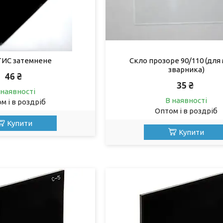
ТИС затемнене
Скло прозоре 90/110 (для
зварника)
46 ₴
35 ₴
 наявності
В наявності
м і в роздріб
Оптом і в роздріб
Купити
Купити