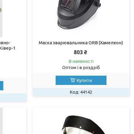
ивно-
Маска зварювальника ORB (Хамелеон)
Ківер-1
803 ₴
В наявності
Оптом і в роздріб
Купити
44142