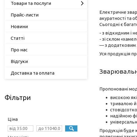
Товари та послуги
Електричне звар
Прайс-листи
акуратності та о
Сьогодні є багат
Новини
- з відкидним і 
Статті
- зі склом «хамел
— з додатковим з
Про нас
Уся продукція пр
Відгуки
Зварювальні
Доставка та оплата
Пропоновані мод
Фільтри
високою як
тривалою й
стовідсотко
надійною фі
Ціна
універсальн
Продукція буде 
полегшені захисн