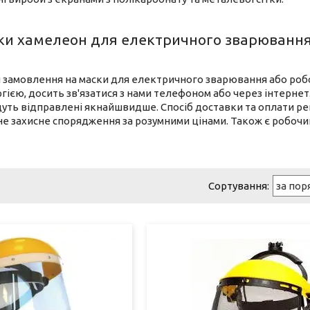
ски хамелеон для електричного зварюванн
замовлення на маски для електричного зварювання або робо
ією, досить зв'язатися з нами телефоном або через інтернет
удуть відправлені якнайшвидше. Спосіб доставки та оплати р
е захисне спорядження за розумними цінами. Також є робочий 