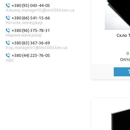
+380 (93) 043-44-05
Альона, manager02@tex3000.kiev.ua
+380 (66) 541-15-66
Наталія, менеджер
+380 (96) 375-78-31
Скло 
Марина менеджер
+380 (63) 367-36-69
Ігор, manager01@tex3000.kiev.ua
В
+380 (44) 223-76-05
Опто
oфіс