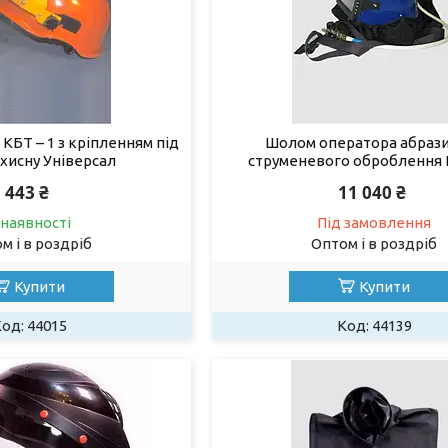
КБТ – 1 з кріпленням під
Шолом оператора абраз
ахисну Універсал
струменевого оброблення 
443 ₴
11 040 ₴
 наявності
Під замовлення
м і в роздріб
Оптом і в роздріб
Купити
Купити
44015
44139