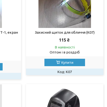
Т-1, екран
Захисний щиток для обличчя (К07)
115 ₴
В наявності
Оптом і в роздріб
Купити
К07