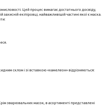
мисловості. Цей процес вимагає достатнього досвіду,
 захисній екіпіровці, найважливішій частині якої є маска.
ти:
еся.
идним склом і зі вставкою «хамелеон» відрізняються:
Крім зварювальних масок, в асортименті представлені