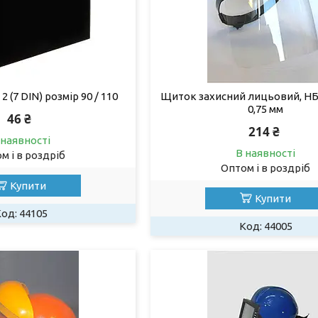
2 (7 DIN) розмір 90 / 110
Щиток захисний лицьовий, НБ
0,75 мм
46 ₴
214 ₴
 наявності
В наявності
м і в роздріб
Оптом і в роздріб
Купити
Купити
44105
44005