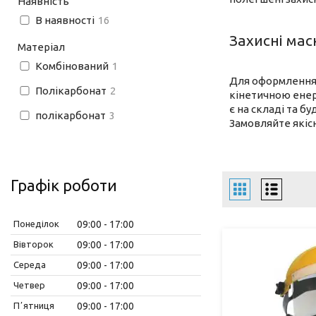
Наявність
В наявності
16
Захисні ма
Матеріал
Комбінований
1
Для оформлення 
Полікарбонат
2
кінетичною енерг
є на складі та б
полікарбонат
3
Замовляйте якісн
Графік роботи
Понеділок
09:00
17:00
Вівторок
09:00
17:00
Середа
09:00
17:00
Четвер
09:00
17:00
Пʼятниця
09:00
17:00