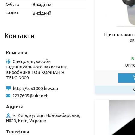
Субота
Вихідний
Неділя
Вихідний
Контакти
Щиток захисн
ек
В
Спецодяг, засоби
Опто
індивідуального захисту від
виробника ТОВ КОМПАНІЯ
ТЕКС-3000
http://tex3000.kiev.ua
2237605@ukr.net
м. Київ, вулиця Новозабарська,
№20, Київ, Україна