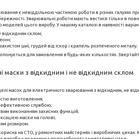
ювання є невіддільною частиною роботи в різних галузях про
бережності. Зварювальні роботи мають вестися тільки в повній
о моделей цього виробу. У нашому каталозі в наявності варіан
не відкидним склом;
еон»;
ахистом шиї, грудей від іскор і крапель розпеченого металу.
опонується для замовлення в будь-яких кількостях. Звертайт
 маски з відкидним і не відкидним склом
елі масок для електричного зварювання з відкидним, не відк
істю виготовлення;
 ефективною службою;
вим виконанням захисних функцій;
ксацією маски на голові;
им розміром.
корисна на СТО, у ремонтних майстернях і виробничих цехах. 
і вироби з екранами з полікарбонату та металевої сітки.