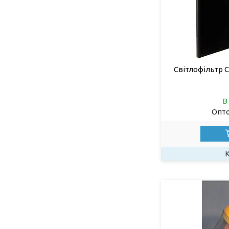
Світлофільтр С 
В
Опто