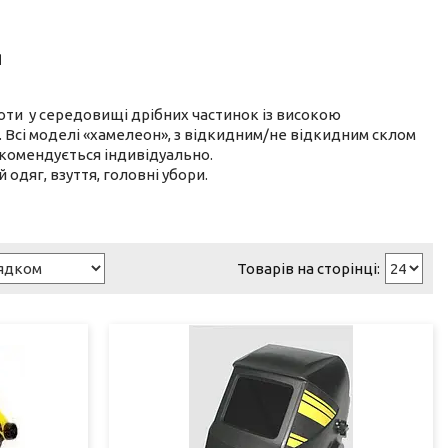
я
ти у середовищі дрібних частинок із високою
. Всі моделі «хамелеон», з відкидним/не відкидним склом
екомендується індивідуально.
одяг, взуття, головні убори.