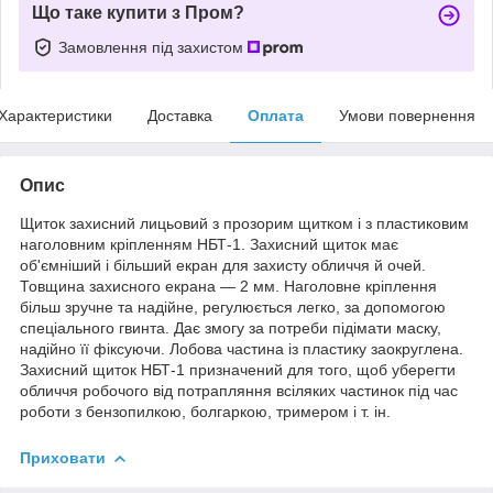
Що таке купити з Пром?
Замовлення під захистом
Характеристики
Доставка
Оплата
Умови повернення
Опис
Щиток захисний лицьовий з прозорим щитком і з пластиковим
наголовним кріпленням НБТ-1. Захисний щиток має
об'ємніший і більший екран для захисту обличчя й очей.
Товщина захисного екрана — 2 мм. Наголовне кріплення
більш зручне та надійне, регулюється легко, за допомогою
спеціального гвинта. Дає змогу за потреби підімати маску,
надійно її фіксуючи. Лобова частина із пластику заокруглена.
Захисний щиток НБТ-1 призначений для того, щоб уберегти
обличчя робочого від потрапляння всіляких частинок під час
роботи з бензопилкою, болгаркою, тримером і т. ін.
Приховати