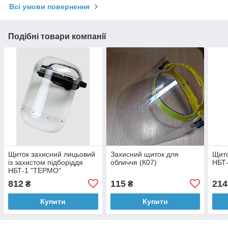
Всі умови повернення
Подібні товари компанії
Щиток захисний лицьовий
Захисний щиток для
Щито
із захистом підборіддя
обличчя (К07)
НБТ-
НБТ-1 "ТЕРМО"
812
115
214
₴
₴
Купити
Купити