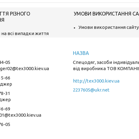
ТТЯ РІЗНОГО
УМОВИ ВИКОРИСТАННЯ С
НЯ
Умови використання сайту
 на всі випадки життя
44-05
Спецодяг, засоби індивідуал
ger02@tex3000.kiev.ua
від виробника ТОВ КОМПАНІ
15-66
http://tex3000.kiev.ua
еджер
2237605@ukr.net
78-31
джер
36-69
01@tex3000.kiev.ua
76-05