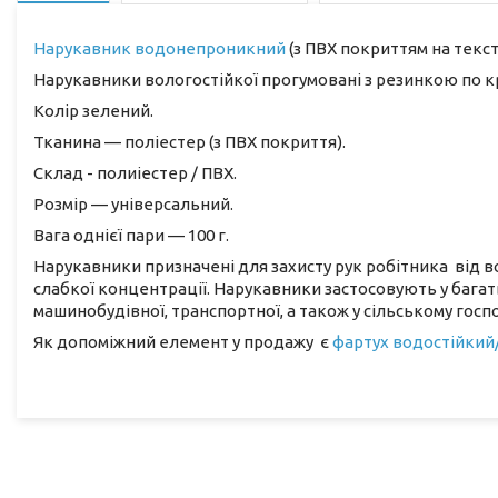
Нарукавник водонепроникний
(з ПВХ покриттям на текст
Нарукавники вологостійкої прогумовані з резинкою по к
Колір зелений.
Тканина — поліестер (з ПВХ покриття).
Склад - полиіестер / ПВХ.
Розмір — універсальний.
Вага однієї пари — 100 г.
Нарукавники призначені для захисту рук робітника від во
слабкої концентрації. Нарукавники застосовують у багатьо
машинобудівної, транспортної, а також у сільському госп
Як допоміжний елемент у продажу є
фартух водостійкий