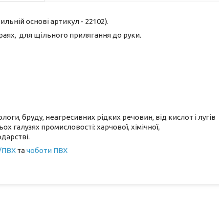
ильній основі артикул - 22102).
раях, для щільного прилягання до руки.
логи, бруду, неагресивних рідких речовин, від кислот і лугів
х галузях промисловості: харчової, хімічної,
одарстві.
/ПВХ
та
чоботи ПВХ