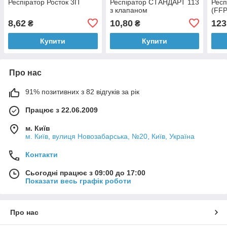
Респіратор Росток 3П
Респіратор СТАНДАРТ 113
Респ
з клапаном
(FFP
8,62
10,80
123
₴
₴
Купити
Купити
Про нас
91% позитивних з 82 відгуків за рік
Працює з 22.06.2009
м. Київ
м. Київ, вулиця Новозабарська, №20, Київ, Україна
Контакти
Сьогодні працює з 09:00 до 17:00
Показати весь графік роботи
Про нас