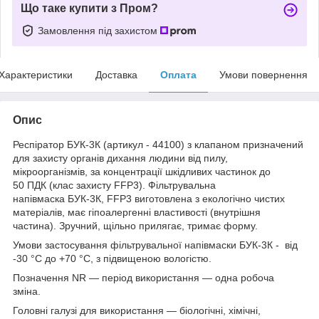
Що таке купити з Пром?
Замовлення під захистом
Характеристики
Доставка
Оплата
Умови повернення
Опис
Респіратор БУК-3К (артикул - 44100) з клапаном призначений
для захисту органів дихання людини від пилу,
мікроорганізмів, за концентрації шкідливих частинок до
50 ПДК (клас захисту FFP3). Фільтрувальна
напівмаска БУК-3К, FFP3 виготовлена з екологічно чистих
матеріалів, має гіпоалергенні властивості (внутрішня
частина). Зручний, щільно прилягає, тримає форму.
Умови застосування фільтрувальної напівмаски БУК-3К - від
-30 °C до +70 °C, з підвищеною вологістю.
Позначення NR — період використання — одна робоча
зміна.
Головні галузі для використання — біологічні, хімічні,