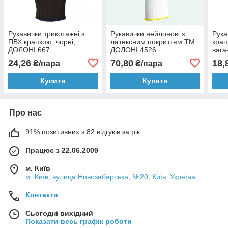
Рукавички трикотажні з
Рукавички нейлонові з
Рука
ПВХ крапкою, чорні,
латексним покриттям ТМ
крап
ДОЛОНІ 667
ДОЛОНІ 4526
вага
24,26
70,80
18,
₴/пара
₴/пара
Купити
Купити
Про нас
91% позитивних з 82 відгуків за рік
Працює з 22.06.2009
м. Київ
м. Київ, вулиця Новозабарська, №20, Київ, Україна
Контакти
Сьогодні вихідний
Показати весь графік роботи