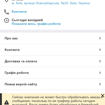
м. Київ, вулиця Новозабарська, №20, Київ, Україна
Контакти
Сьогодні вихідний
Показати весь графік роботи
Про нас
Контакти
Доставка та оплата
Графік роботи
Повна версія сайту
Сайт створено на маркетплейсі
Prom.ua
Сейчас компания не может быстро обрабатывать заказы и
сообщения, поскольку по ее графику работы сегодня
выходной. Ваша заявка будет обработана в ближайший