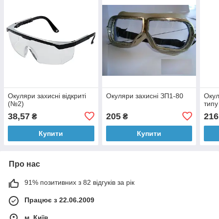
Окуляри захисні відкриті
Окуляри захисні ЗП1-80
Окул
(№2)
типу
38,57
205
216
₴
₴
Купити
Купити
Про нас
91% позитивних з 82 відгуків за рік
Працює з 22.06.2009
м. Київ