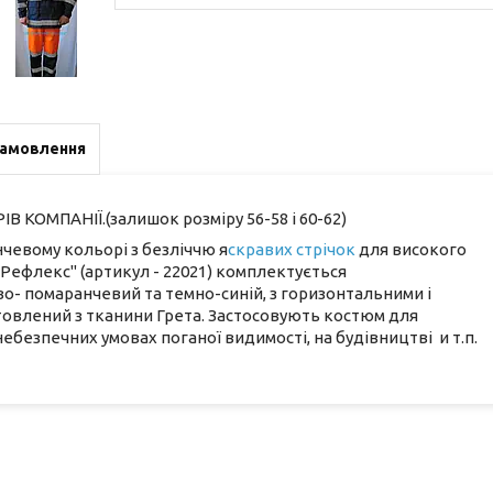
замовлення
ОМПАНІЇ.(залишок розміру 56-58 і 60-62)
чевому кольорі з безліччю я
скравих стрічок
для високого
"Рефлекс" (артикул - 22021) комплектується
о- помаранчевий та темно-синій, з горизонтальними і
овлений з тканини Грета. Застосовують костюм для
ебезпечних умовах поганої видимості, на будівництві и т.п.