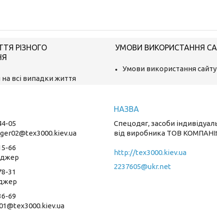
ТТЯ РІЗНОГО
УМОВИ ВИКОРИСТАННЯ С
НЯ
Умови використання сайту
 на всі випадки життя
44-05
Спецодяг, засоби індивідуал
ger02@tex3000.kiev.ua
від виробника ТОВ КОМПАНІ
15-66
http://tex3000.kiev.ua
еджер
2237605@ukr.net
78-31
джер
36-69
01@tex3000.kiev.ua