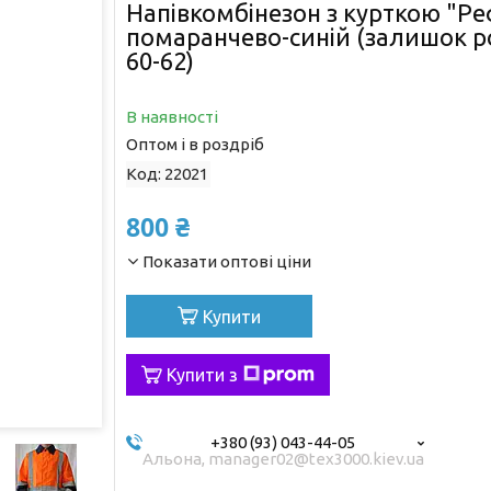
Напівкомбінезон з курткою "Ре
помаранчево-синій (залишок роз
60-62)
В наявності
Оптом і в роздріб
Код:
22021
800 ₴
Показати оптові ціни
Купити
Купити з
+380 (93) 043-44-05
Альона, manager02@tex3000.kiev.ua