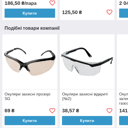
186,50
2 0
₴/пара
125,50
₴
Купити
Подібні товари компанії
Окуляри захисні прозорі
Окуляри захисні відкриті
Окул
SG
(№2)
зате
газо
69
38,57
141
₴
₴
Купити
Купити