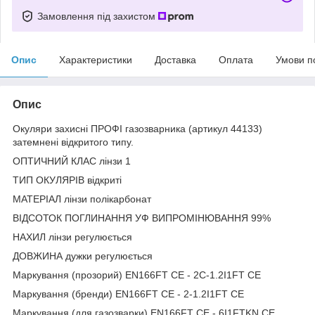
Замовлення під захистом
Опис
Характеристики
Доставка
Оплата
Умови п
Опис
Окуляри захисні ПРОФІ газозварника (артикул 44133)
затемнені відкритого типу.
ОПТИЧНИЙ КЛАС лінзи 1
ТИП ОКУЛЯРІВ відкриті
МАТЕРІАЛ лінзи полікарбонат
ВІДСОТОК ПОГЛИНАННЯ УФ ВИПРОМІНЮВАННЯ 99%
НАХИЛ лінзи регулюється
ДОВЖИНА дужки регулюється
Маркування (прозорий) EN166FT CE - 2С-1.2I1FT CE
Маркування (бренди) EN166FT CE - 2-1.2I1FT CE
Маркування (для газозварки) EN166FT CE - 6I1FTKN CE