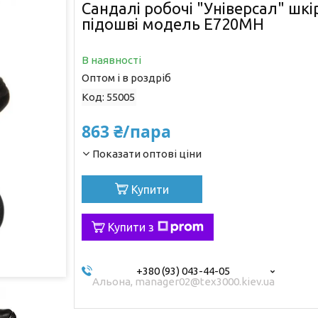
Сандалі робочі "Універсал" шкі
підошві модель Е720МН
В наявності
Оптом і в роздріб
Код:
55005
863 ₴/пара
Показати оптові ціни
Купити
Купити з
+380 (93) 043-44-05
Альона, manager02@tex3000.kiev.ua