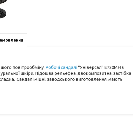
замовлення
льшого повітрообміну.
Робочі сандалі
"Універсал" Е720МН з
туральної шкіри. Підошва рельєфна, двокомпозитна, застібка
кладка. Сандалі міцні, заводського виготовлення, мають