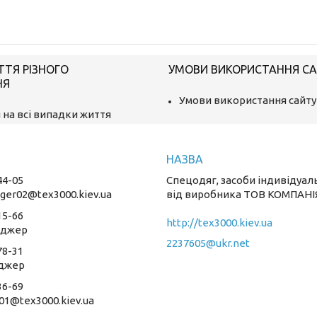
ТТЯ РІЗНОГО
УМОВИ ВИКОРИСТАННЯ С
НЯ
Умови використання сайту
 на всі випадки життя
44-05
Спецодяг, засоби індивідуал
ger02@tex3000.kiev.ua
від виробника ТОВ КОМПАНІ
15-66
http://tex3000.kiev.ua
еджер
2237605@ukr.net
78-31
джер
36-69
01@tex3000.kiev.ua