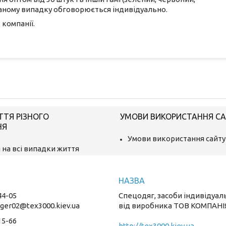
у даному випадку обговорюється індивідуально.
компанії.
ТТЯ РІЗНОГО
УМОВИ ВИКОРИСТАННЯ С
НЯ
Умови використання сайту
 на всі випадки життя
44-05
Спецодяг, засоби індивідуал
ger02@tex3000.kiev.ua
від виробника ТОВ КОМПАНІ
15-66
http://tex3000.kiev.ua