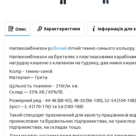
Характеристики
Інформація для 
Опис
Напівкомбінезон р
обочий
літній темно-синього кольору.
Напівкомбінезон на бретелях з пластмасовими карабінами
нагрудну кишеню з клапаном на ґудзику, два нижні кишен
Колір - темно-синій.
Матеріал— Грета
Щільність тканини - 210г/м. кв.
Склад — 35% ХБ / 65%ПЕ.
Розмірний ряд - 44-46 (88-92), 48-50 (96-100), 52-54 (104-108),
Зріст – 3, 4 (170-176) та 5,6 (180-188)
Такий спецодяг призначений для захисту працівників від 
промислових та будівельних підприємствах, на транспорт
підприємствах, на складах тощо.
Дана модель костюма може виготовлятися під замовлення о