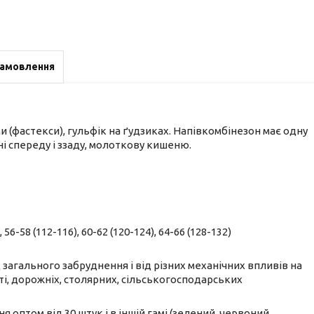
замовлення
 (фастекси), гульфік на ґудзиках. Напівкомбінезон має одну
і спереду і ззаду, молоткову кишеню.
 56-58 (112-116), 60-62 (120-124), 64-66 (128-132)
загального забруднення і від різних механічних впливів на
і, дорожніх, столярних, сільськогосподарських
птом від 30 штук і в іншій гамі (зелений, червоний,