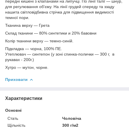
передні кишені з клапанами на липучці. По лінії талії — шнур,
для регулювання об'єму. На лінії грудей спереду та ззаду
нашита світловідбивна стрічка для підвищення видимості
темної пори.
Тканина верху — Грета
Склад тканини — 80% синтетики и 20% бавовни
Колір тканини верху — темно-синій.
Підкладка — чорна, 100% ПЕ.
Утеплювач — синтепон (у зоні спинка-полички — 300 г, в
рукавах - 200г.)
Хутро — мутон, чорне.
Приховати
Характеристики
Основні
Стать
Чоловіча
Щільність
300 г/м2