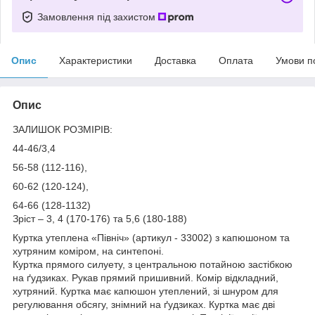
Замовлення під захистом
Опис
Характеристики
Доставка
Оплата
Умови п
Опис
ЗАЛИШОК РОЗМІРІВ:
44-46/3,4
56-58 (112-116),
60-62 (120-124),
64-66 (128-1132)
Зріст – 3, 4 (170-176) та 5,6 (180-188)
Куртка утеплена «Північ» (артикул - 33002) з капюшоном та
хутряним коміром, на синтепоні.
Куртка прямого силуету, з центральною потайною застібкою
на ґудзиках. Рукав прямий пришивний. Комір відкладний,
хутряний. Куртка має капюшон утеплений, зі шнуром для
регулювання обсягу, знімний на ґудзиках. Куртка має дві