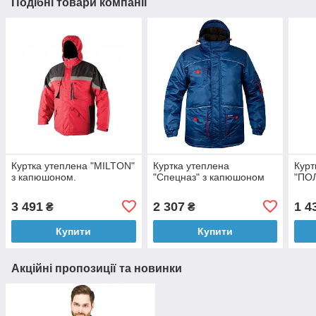
Подібні товари компанії
Куртка утеплена "MILTON"
Куртка утеплена
Курт
з капюшоном.
"Спецназ" з капюшоном
"ПО
3 491
2 307
1 4
₴
₴
Купити
Купити
Акційні пропозиції та новинки