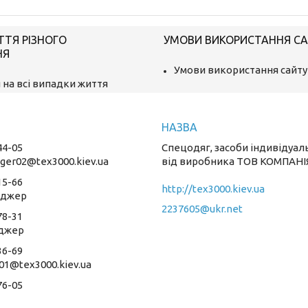
ТТЯ РІЗНОГО
УМОВИ ВИКОРИСТАННЯ С
НЯ
Умови використання сайту
 на всі випадки життя
44-05
Спецодяг, засоби індивідуал
ger02@tex3000.kiev.ua
від виробника ТОВ КОМПАНІ
15-66
http://tex3000.kiev.ua
еджер
2237605@ukr.net
78-31
джер
36-69
01@tex3000.kiev.ua
76-05