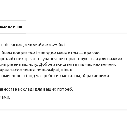
замовлення
 НЕФТЯНИК, оливо-бензо-стійкі.
двійним покриттям і твердим манжетом — крагою.
окий спектр застосування, використовуються для важких
окий рівень захисту. Добре захищають під час механічних
арне захоплення, повномірні, вільні.
мисловості, під час роботи з металом, абразивними
явності на складі для ваших потреб.
ками.