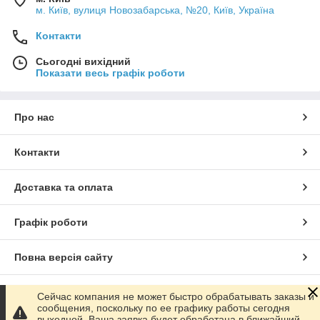
м. Київ, вулиця Новозабарська, №20, Київ, Україна
Контакти
Сьогодні вихідний
Показати весь графік роботи
Про нас
Контакти
Доставка та оплата
Графік роботи
Повна версія сайту
Сайт створено на маркетплейсі
Prom.ua
Сейчас компания не может быстро обрабатывать заказы и
сообщения, поскольку по ее графику работы сегодня
выходной. Ваша заявка будет обработана в ближайший