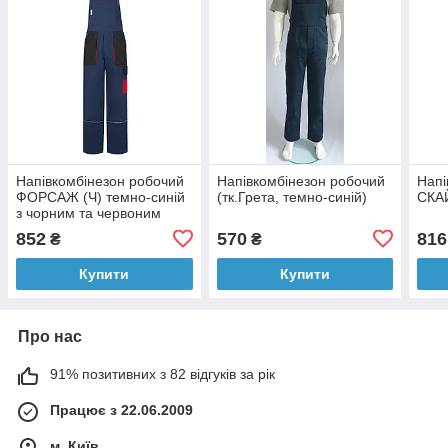
Напівкомбінезон робочий
Напівкомбінезон робочий
Напі
ФОРСАЖ (Ч) темно-синій
(тк.Грета, темно-синій)
СКА
з чорним та червоним
(100% бавовна)
852
570
816
₴
₴
Купити
Купити
Про нас
91% позитивних з 82 відгуків за рік
Працює з 22.06.2009
м. Київ