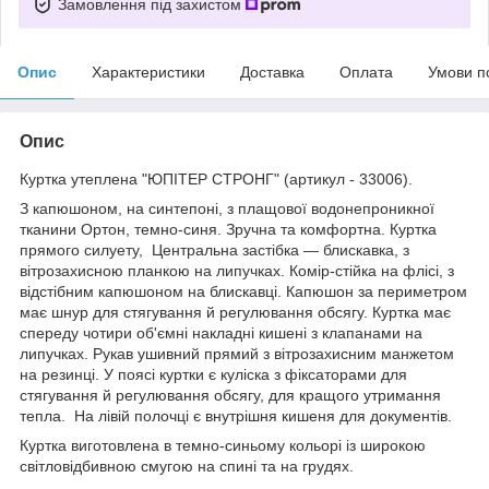
Замовлення під захистом
Опис
Характеристики
Доставка
Оплата
Умови п
Опис
Куртка утеплена "ЮПІТЕР СТРОНГ" (артикул - 33006).
З капюшоном, на синтепоні, з плащової водонепроникної
тканини Ортон, темно-синя. Зручна та комфортна. Куртка
прямого силуету, Центральна застібка — блискавка, з
вітрозахисною планкою на липучках. Комір-стійка на флісі, з
відстібним капюшоном на блискавці. Капюшон за периметром
має шнур для стягування й регулювання обсягу. Куртка має
спереду чотири об'ємні накладні кишені з клапанами на
липучках. Рукав ушивний прямий з вітрозахисним манжетом
на резинці. У поясі куртки є куліска з фіксаторами для
стягування й регулювання обсягу, для кращого утримання
тепла. На лівій полочці є внутрішня кишеня для документів.
Куртка виготовлена в темно-синьому кольорі із широкою
світловідбивною смугою на спині та на грудях.