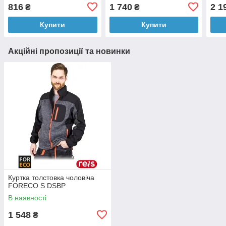
816
1 740
2 1
₴
₴
Купити
Купити
Акційні пропозиції та новинки
Куртка толстовка чоловіча
FORECO S DSBP
В наявності
1 548
₴