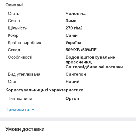
Основні
Стать
Чоловіча
Сезон
Зима
Щільність
270 г/м2
Колір
Синій
Країна виробник
Україна
Склад
50%ХБ /50%ПЕ
Особливості
Водовідштовхувальне
просочення,
Світловідбиваючі вставки
Вид утеплювача
Синтепон
Стан
Новий
Користувальницькі характеристики
Тип тканини
Ортон
Приховати
Умови доставки