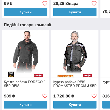
69
26,28
₴
₴/пара
70,
Купити
Купити
Подібні товари компанії
Куртка робоча FORECO J
Куртка робоча REIS
Курт
SBP REIS
PROMASTER PROM J SBP
989
1 720,80
816
₴
₴
Купити
Купити