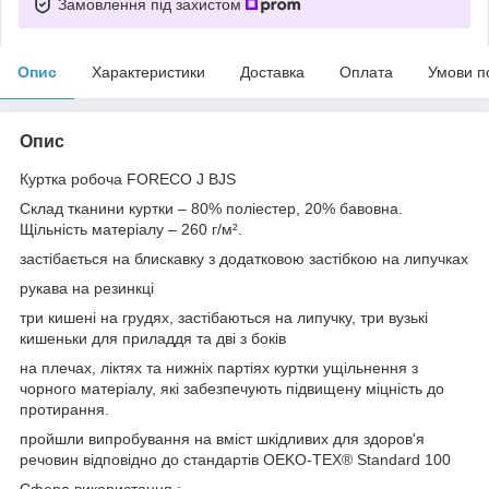
Замовлення під захистом
Опис
Характеристики
Доставка
Оплата
Умови п
Опис
Куртка робоча FORECO J BJS
Склад тканини куртки – 80% поліестер, 20% бавовна.
Щільність матеріалу – 260 г/м².
застібається на блискавку з додатковою застібкою на липучках
рукава на резинкці
три кишені на грудях, застібаються на липучку, три вузькі
кишеньки для приладдя та дві з боків
на плечах, ліктях та нижніх партіях куртки ущільнення з
чорного матеріалу, які забезпечують підвищену міцність до
протирання.
пройшли випробування на вміст шкідливих для здоров'я
речовин відповідно до стандартів OEKO-TEX® Standard 100
Сфера використання :