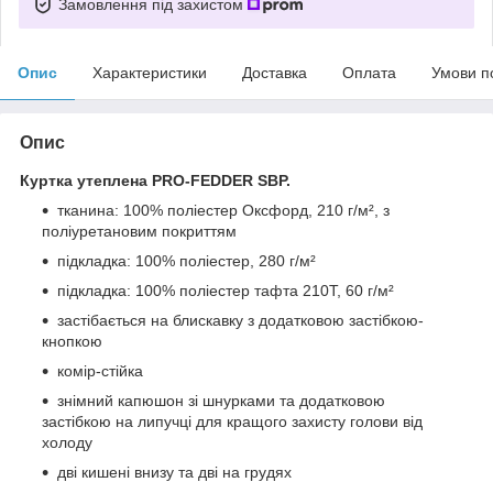
Замовлення під захистом
Опис
Характеристики
Доставка
Оплата
Умови п
Опис
Куртка утеплена PRO-FEDDER SBP.
тканина: 100% поліестер Оксфорд, 210 г/м², з
поліуретановим покриттям
підкладка: 100% поліестер, 280 г/м²
підкладка: 100% поліестер тафта 210T, 60 г/м²
застібається на блискавку з додатковою застібкою-
кнопкою
комір-стійка
знімний капюшон зі шнурками та додатковою
застібкою на липучці для кращого захисту голови від
холоду
дві кишені внизу та дві на грудях