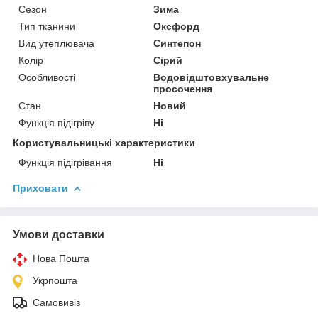
Сезон
Зима
Тип тканини
Оксфорд
Вид утеплювача
Синтепон
Колір
Сірий
Особливості
Водовідштовхувальне
просочення
Стан
Новий
Функція підігріву
Ні
Користувальницькі характеристики
Функція підігрівання
Ні
Приховати
Умови доставки
Нова Пошта
Укрпошта
Самовивіз