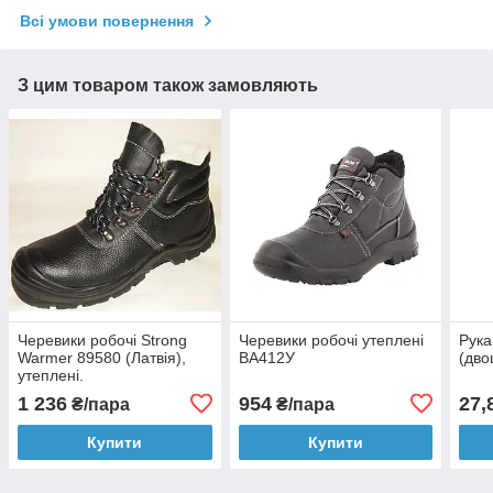
Всі умови повернення
З цим товаром також замовляють
Черевики робочі Strong
Черевики робочі утеплені
Рука
Warmer 89580 (Латвія),
ВА412У
(дво
утеплені.
1 236
954
27,
₴/пара
₴/пара
Купити
Купити