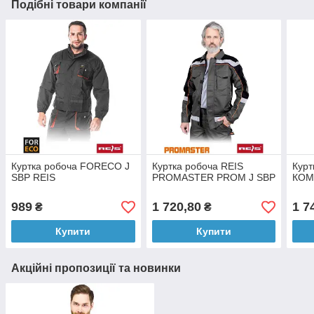
Подібні товари компанії
Куртка робоча FORECO J
Куртка робоча REIS
Курт
SBP REIS
PROMASTER PROM J SBP
КОМ
989
1 720,80
1 7
₴
₴
Купити
Купити
Акційні пропозиції та новинки