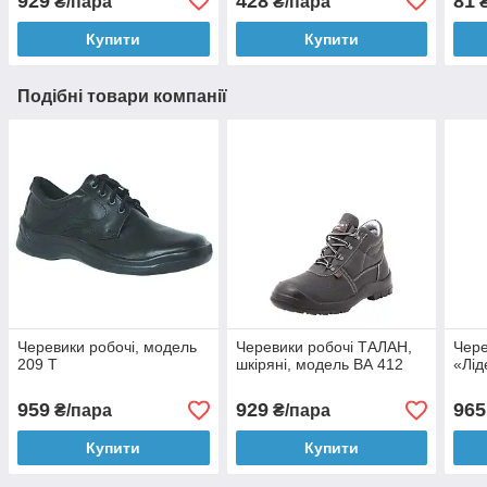
929
428
81
₴/пара
₴/пара
Купити
Купити
Подібні товари компанії
Черевики робочі, модель
Черевики робочі ТАЛАН,
Чере
209 Т
шкіряні, модель ВА 412
«Лід
959
929
965
₴/пара
₴/пара
Купити
Купити