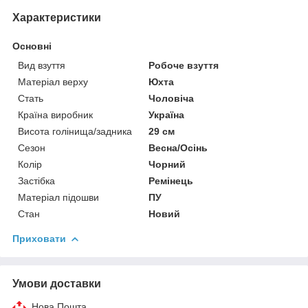
Характеристики
Основні
Вид взуття
Робоче взуття
Матеріал верху
Юхта
Стать
Чоловіча
Країна виробник
Україна
Висота голінища/задника
29 см
Сезон
Весна/Осінь
Колір
Чорний
Застібка
Ремінець
Матеріал підошви
ПУ
Стан
Новий
Приховати
Умови доставки
Нова Пошта