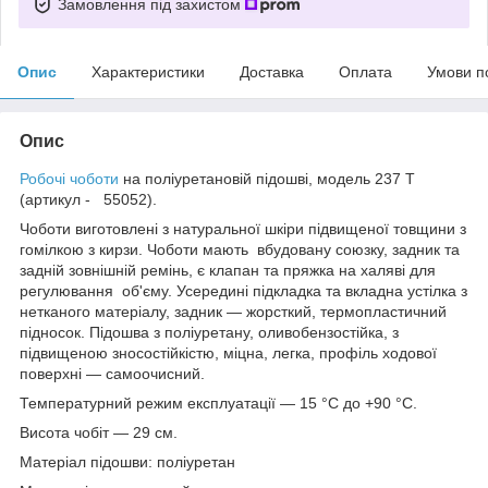
Замовлення під захистом
Опис
Характеристики
Доставка
Оплата
Умови п
Опис
Робочі чоботи
на поліуретановій підошві, модель 237 Т
(артикул - 55052).
Чоботи виготовлені з натуральної шкіри підвищеної товщини з
гомілкою з кирзи. Чоботи мають вбудовану союзку, задник та
задній зовнішній ремінь, є клапан та пряжка на халяві для
регулювання об'єму. Усередині підкладка та вкладна устілка з
нетканого матеріалу, задник — жорсткий, термопластичний
підносок. Підошва з поліуретану, оливобензостійка, з
підвищеною зносостійкістю, міцна, легка, профіль ходової
поверхні — самоочисний.
Температурний режим експлуатації — 15 °C до +90 °C.
Висота чобіт — 29 см.
Матеріал підошви: поліуретан