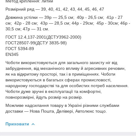
Метод кріплення: литий
Розмірний ряд — 39, 40, 41, 42, 43, 44, 45, 46, 47
Довжина устілки — 39р — 25,5 см; 40р - 26,5 см; 41р - 27
см; 42р - 28 см; 43р — 28,5 см; 44р - 29см; 45р - 30см; 46р -
30,5 см; 47р — 31 см.
ГОСТ 12.4,137-2001(ДСТУ3962-2000)
ГОСТ28507-99(ДСТУ 3835-98)
ГОСТ 5394-89
ЕN345
Чоботи використовуються для загального захисту ніг від
забруднення, від механічного впливу й агресивних речовин,
як на відкритому просторі, так і в приміщеннях. Чоботи
використовуються в багатьох сферах промисловості,
народному господарстві та для особистих потреб населення.
Чоботи дуже зручні в експлуатації та комфортні,
повнорозмірні, йдуть розмір на розмір.
Можливе надсилання товару в Україні різними службами
доставки — Нова Пошта, Делівері, Автолюкс тощо.
Приховати