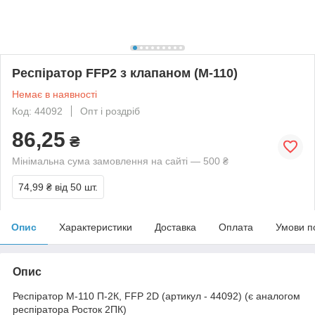
Респіратор FFP2 з клапаном (М-110)
Немає в наявності
Код: 44092
Опт і роздріб
86,25
₴
Мінімальна сума замовлення на сайті — 500 ₴
74,99 ₴
від 50 шт.
Опис
Характеристики
Доставка
Оплата
Умови п
Опис
Респіратор М-110 П-2К, FFP 2D (артикул - 44092) (є аналогом
респіратора Росток 2ПК)