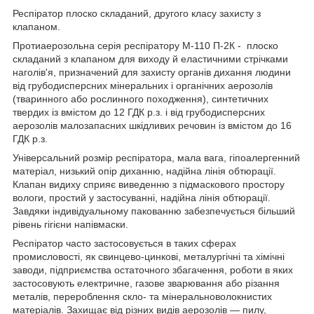
Респіратор плоско складаний, другого класу захисту з
клапаном.
Протиаерозольна серія респіратору М-110 П-2К - плоско
складаний з клапаном для виходу й еластичними стрічками
наголів'я, призначений для захисту органів дихання людини
від грубодисперсних мінеральних і органічних аерозолів
(тваринного або рослинного походження), синтетичних
твердих із вмістом до 12 ГДК р.з. і від грубодисперсних
аерозолів малозапасних шкідливих речовин із вмістом до 16
ГДК р.з.
Універсальний розмір респіратора, мала вага, гіпоалергенний
матеріал, низький опір диханню, надійна лінія обтюрації.
Клапан видиху сприяє виведенню з підмаскового простору
вологи, простий у застосуванні, надійна лінія обтюрації.
Завдяки індивідуальному пакованню забезпечується більший
рівень гігієни напівмаски.
Респіратор часто застосовується в таких сферах
промисловості, як свинцево-цинкові, металургічні та хімічні
заводи, підприємства остаточного збагачення, роботи в яких
застосовують електричне, газове зварювання або різання
металів, перероблення скло- та мінеральноволокнистих
матеріалів. Захищає від різних видів аерозолів — пилу,