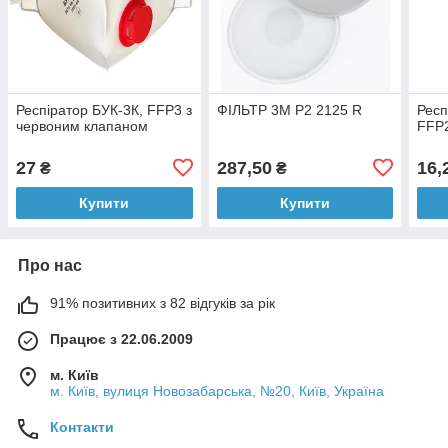
Респіратор БУК-3К, FFP3 з
ФІЛЬТР 3М P2 2125 R
Респ
червоним клапаном
FFP2
27
287,50
16,
₴
₴
Купити
Купити
Про нас
91% позитивних з 82 відгуків за рік
Працює з 22.06.2009
м. Київ
м. Київ, вулиця Новозабарська, №20, Київ, Україна
Контакти