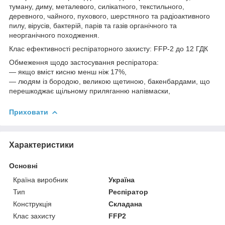
туману, диму, металевого, силікатного, текстильного,
деревного, чайного, пухового, шерстяного та радіоактивного
пилу, вірусів, бактерій, парів та газів органічного та
неорганічного походження.
Клас ефективності респіраторного захисту: FFP-2 до 12 ГДК
Обмеження щодо застосування респіратора:
― якщо вміст кисню менш ніж 17%,
― людям із бородою, великою щетиною, бакенбардами, що
перешкоджає щільному приляганню напівмаски,
Приховати
Характеристики
Основні
Країна виробник
Україна
Тип
Респіратор
Конструкція
Складана
Клас захисту
FFP2