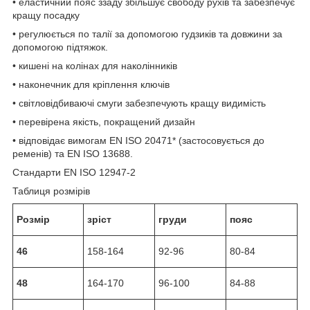
• еластичний пояс ззаду збільшує свободу рухів та забезпечує
кращу посадку
• регулюється по талії за допомогою гудзиків та довжини за
допомогою підтяжок.
• кишені на колінах для наколінників
• наконечник для кріплення ключів
• світловідбиваючі смуги забезпечують кращу видимість
• перевірена якість, покращений дизайн
• відповідає вимогам EN ISO 20471* (застосовується до
ременів) та EN ISO 13688.
Стандарти EN ISO 12947-2
Таблиця розмірів
Розмір
зріст
груди
пояс
46
158-164
92-96
80-84
48
164-170
96-100
84-88