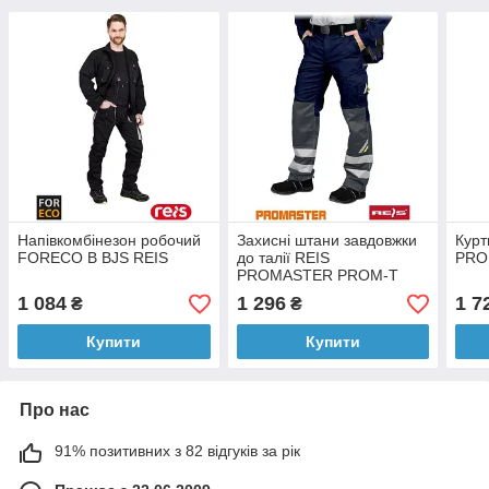
Напівкомбінезон робочий
Захисні штани завдовжки
Курт
FORECO B BJS REIS
до талії REIS
PRO
PROMASTER PROM-T
GYS
1 084
1 296
1 7
₴
₴
Купити
Купити
Про нас
91% позитивних з 82 відгуків за рік