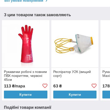
Всі умови повернення
З цим товаром також замовляють
Рукавички робочі з повним
Респіратор У2К (вищий
Рука
ПВХ покриттям, червоні
сорт)
Max
45см
113
63
178
₴/пара
₴
Купити
Купити
Подібні товари компанії