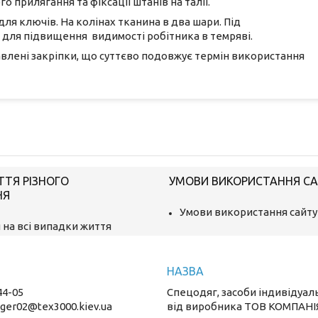
о прилягання та фіксації штанів на талії.
ля ключів. На колінах тканина в два шари. Під
 для підвищення видимості робітника в темряві.
влені закріпки, що суттєво подовжує термін використання
ТТЯ РІЗНОГО
УМОВИ ВИКОРИСТАННЯ С
НЯ
Умови використання сайту
 на всі випадки життя
44-05
Спецодяг, засоби індивідуал
ger02@tex3000.kiev.ua
від виробника ТОВ КОМПАНІ