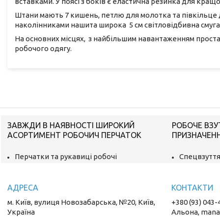
вставками. У поясі з боків є еластична резинка для кращог
Штани мають 7 кишень, петлю для молотка та півкільце д
наколінниками нашита широка 5 см світловідбивна смуга
На основних місцях, з найбільшим навантаженням проста
робочого одягу.
ЗАВЖДИ В НАЯВНОСТІ ШИРОКИЙ
РОБОЧЕ ВЗУ
АСОРТИМЕНТ РОБОЧИЧ ПЕРЧАТОК
ПРИЗНАЧЕН
Перчатки та рукавиці робочі
Спецвзуття
м. Київ, вулиця Новозабарська, №20, Київ,
+380 (93) 043-
Україна
Альона, mana