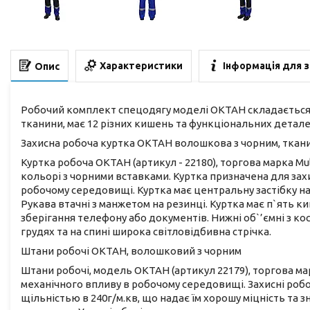
Характеристики
Інформація для 
Опис
Робочий комплект спецодягу моделі ОКТАН складається з 
тканини, має 12 різних кишень та функціональних детале
Захисна робоча куртка ОКТАН волошкова з чорним, ткан
Куртка робоча ОКТАН (артикул - 22180), торгова марка Mu
кольорі з чорними вставками. Куртка призначена для зах
робочому середовищі. Куртка має центральну застібку на 
Рукава втачні з манжетом на резинці. Куртка має п`ять ки
зберігання телефону або документів. Нижні об`’ємні з к
грудях та на спині широка світловідбивна стрічка.
Штани робочі ОКТАН, волошковий з чорним
Штани робочі, модель ОКТАН (артикул 22179), торгова мар
механічного впливу в робочому середовищі. Захисні робо
щільністью в 240г/м.кв, що надає їм хорошу міцність та 