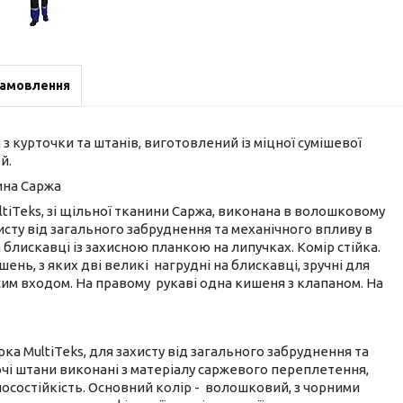
замовлення
курточки та штанів, виготовлений із міцної сумішевої
й.
ина Саржа
ltiTeks, зі щільної тканини Саржа, виконана в волошковому
исту від загального забруднення та механічного впливу в
блискавці із захисною планкою на липучках. Комір стійка.
шень, з яких дві великі нагрудні на блискавці, зручні для
осим входом. На правому рукаві одна кишеня з клапаном. На
ка MultiTeks, для захисту від загального забруднення та
чі штани виконані з матеріалу саржевого переплетення,
зносостійкість. Основний колір - волошковий, з чорними