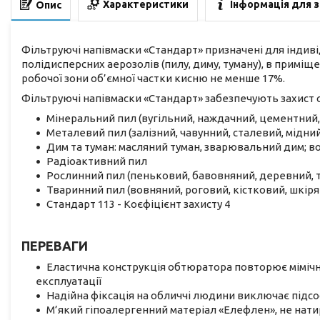
Характеристики
Інформація для 
Опис
Фільтруючі напівмаски «Стандарт» призначені для індиві
полідисперсних аерозолів (пилу, диму, туману), в приміще
робочої зони об’ємної частки кисню не менше 17%.
Фільтруючі напівмаски «Стандарт» забезпечують захист о
Мінеральний пил (вугільний, наждачний, цементний, 
Металевий пил (залізний, чавунний, сталевий, мідни
Дим та туман: масляний туман, зварювальний дим; во
Радіоактивний пил
Рослинний пил (пеньковий, бавовняний, деревний,
Тваринний пил (вовняний, роговий, кістковий, шкіря
Стандарт 113 - Коєфіцієнт захисту 4
ПЕРЕВАГИ
Еластична конструкція обтюратора повторює мімічні 
експлуатації
Надійна фіксація на обличчі людини виключає підсо
М’який гіпоалергенний матеріал «Елефлен», не нати