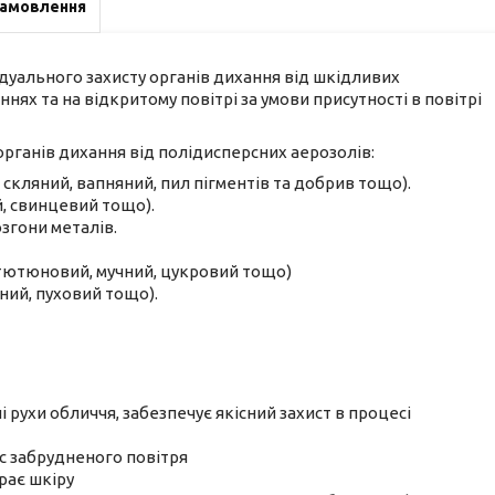
замовлення
дуального захисту органів дихання від шкідливих
ннях та на відкритому повітрі за умови присутності в повітрі
рганів дихання від полідисперсних аерозолів:
скляний, вапняний, пил пігментів та добрив тощо).
й, свинцевий тощо).
згони металів.
 тютюновий, мучний, цукровий тощо)
ний, пуховий тощо).
рухи обличчя, забезпечує якісний захист в процесі
с забрудненого повітря
рає шкіру