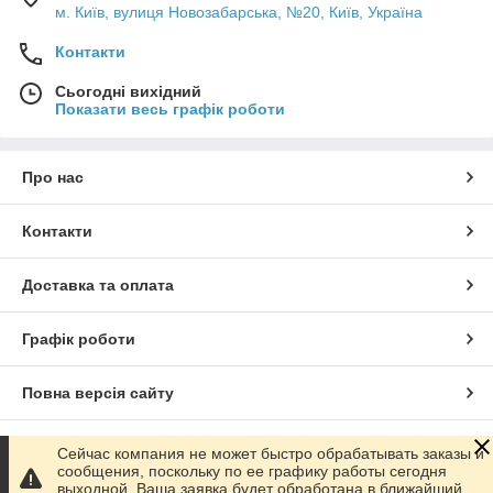
м. Київ, вулиця Новозабарська, №20, Київ, Україна
Контакти
Сьогодні вихідний
Показати весь графік роботи
Про нас
Контакти
Доставка та оплата
Графік роботи
Повна версія сайту
Сайт створено на маркетплейсі
Prom.ua
Сейчас компания не может быстро обрабатывать заказы и
сообщения, поскольку по ее графику работы сегодня
выходной. Ваша заявка будет обработана в ближайший