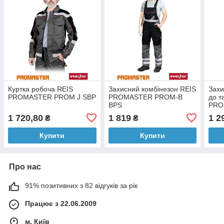
Куртка робоча REIS
Захисний комбінезон REIS
Захи
PROMASTER PROM J SBP
PROMASTER PROM-B
до т
BPS
PRO
BPS
1 720,80
1 819
1 2
₴
₴
Купити
Купити
Про нас
91% позитивних з 82 відгуків за рік
Працює з 22.06.2009
м. Київ