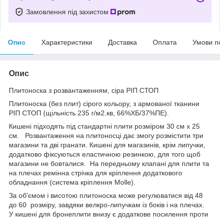
Замовлення під захистом
Опис
Характеристики
Доставка
Оплата
Умови п
Опис
Плитоноска з розвантаженням, сіра РІП СТОП
Плитоноска (без плит) сірого кольору, з армованої тканини
РІП СТОП (щільність 235 г/м2.кв, 66%ХБ/37%ПЕ).
Кишені підходять під стандартні плити розміром 30 см х 25
см. Розвантаження на плитоносці дає змогу розмістити три
магазини та дві гранати. Кишені для магазинів, крім липучки,
додатково фіксуються еластичною резинкою, для того щоб
магазини не бовталися. На передньому клапані для плити та
на плечах ремінна стрічка для кріплення додаткового
обладнання (система кріплення Molle).
За об'ємом і висотою плитоноска може регулюватися від 48
до 60 розміру, завдяки велкро-липучкам із боків і на плечах.
У кишені для бронеплити внизу є додаткове посилення проти