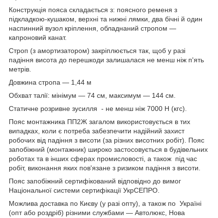
Конструкція пояса складається з: поясного ременя з
підкладкою-кушаком, верхні та нижні лямки, два бічні й один
наспинний вузол кріплення, обладнаний стропом —
капроновий канат.
Строп (з амортизатором) закріплюється так, щоб у разі
падіння висота до перешкоди залишалася не менш ніж п'ять
метрів.
Довжина стропа — 1,44 м
Обхват талії: мінімум — 74 см, максимум — 144 см.
Статичне розривне зусилля - не менш ніж 7000 Н (кгс).
Пояс монтажника ПП2Ж загалом використовується в тих
випадках, коли є потреба забезпечити надійний захист
робочих від падіння з висоти (за різних висотних робіт). Пояс
запобіжний (монтажник) широко застосовується в будівельних
роботах та в інших сферах промисловості, а також під час
робіт, виконання яких пов'язане з ризиком падіння з висоти.
Пояс запобіжний сертифікований відповідно до вимог
Національної системи сертифікації УкрСЕПРО.
Можлива доставка по Києву (у разі опту), а також по Україні
(опт або роздріб) різними службами — Автолюкс, Нова