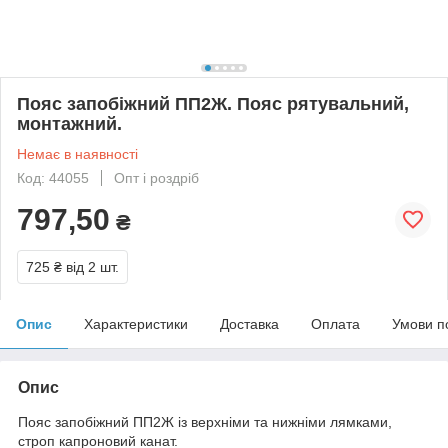
Пояс запобіжний ПП2Ж. Пояс рятувальний,
монтажний.
Немає в наявності
Код: 44055
Опт і роздріб
797,50
₴
725 ₴
від 2 шт.
Опис
Характеристики
Доставка
Оплата
Умови п
Опис
Пояс запобіжний ПП2Ж із верхніми та нижніми лямками,
строп капроновий канат.