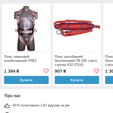
Пояс лямковий
Пояс запобіжний
Пояс
комбінований ПЛК2
безлямовий ПБ (М) строп
безл
стрічка К20 (П1А)
стро
ланц
1 394
907
1 3
₴
₴
Купити
Купити
Про нас
91% позитивних з 82 відгуків за рік