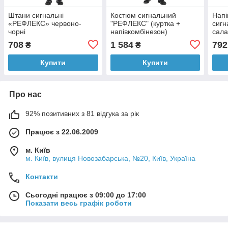
Штани сигнальні
Костюм сигнальний
Напі
«РЕФЛЕКС» червоно-
"РЕФЛЕКС" (куртка +
сиг
чорні
напівкомбінезон)
сала
помаранчево - синій
708
1 584
792
₴
₴
Купити
Купити
Про нас
92% позитивних з 81 відгука за рік
Працює з 22.06.2009
м. Київ
м. Київ, вулиця Новозабарська, №20, Київ, Україна
Контакти
Сьогодні працює з 09:00 до 17:00
Показати весь графік роботи