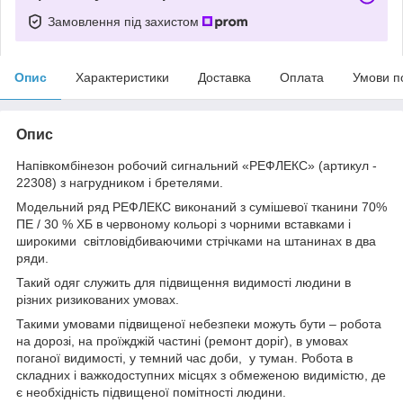
Замовлення під захистом
Опис
Характеристики
Доставка
Оплата
Умови п
Опис
Напівкомбінезон робочий сигнальний «РЕФЛЕКС» (артикул -
22308) з нагрудником і бретелями.
Модельний ряд РЕФЛЕКС виконаний з сумішевої тканини 70%
ПЕ / 30 % ХБ в червоному кольорі з чорними вставками і
широкими світловідбиваючими стрічками на штанинах в два
ряди.
Такий одяг служить для підвищення видимості людини в
різних ризикованих умовах.
Такими умовами підвищеної небезпеки можуть бути – робота
на дорозі, на проїжджій частині (ремонт доріг), в умовах
поганої видимості, у темний час доби, у туман. Робота в
складних і важкодоступних місцях з обмеженою видимістю, де
є необхідність підвищеної помітності людини.