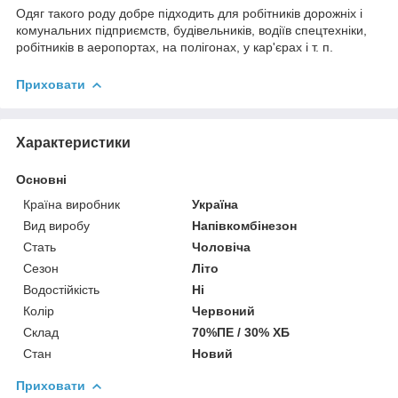
Одяг такого роду добре підходить для робітників дорожніх і
комунальних підприємств, будівельників, водіїв спецтехніки,
робітників в аеропортах, на полігонах, у кар'єрах і т. п.
Приховати
Характеристики
Основні
Країна виробник
Україна
Вид виробу
Напівкомбінезон
Стать
Чоловіча
Сезон
Літо
Водостійкість
Ні
Колір
Червоний
Склад
70%ПЕ / 30% ХБ
Стан
Новий
Приховати