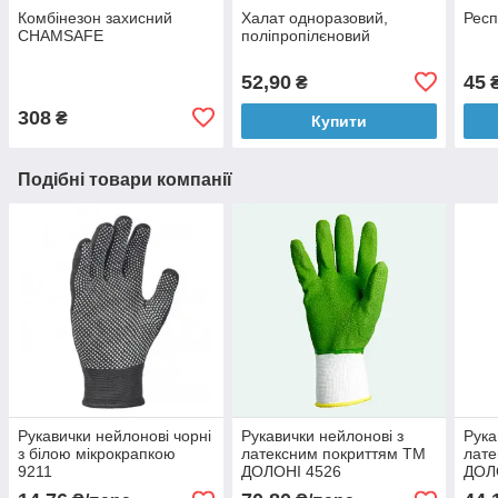
Комбінезон захисний
Халат одноразовий,
Респ
CHAMSAFE
поліпропілєновий
52,90
45
₴
308
₴
Купити
Подібні товари компанії
Рукавички нейлонові чорні
Рукавички нейлонові з
Рука
з білою мікрокрапкою
латексним покриттям ТМ
лате
9211
ДОЛОНІ 4526
ДОЛ