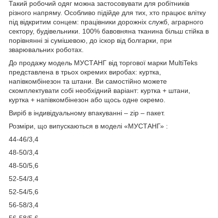
Такий робочий одяг можна застосовувати для робітників
різного напряму. Особливо підійде для тих, хто працює влітку
під відкритим сонцем: працівники дорожніх служб, аграрного
сектору, будівельники. 100% бавовняна тканина більш стійка в
порівнянні зі сумішевою, до іскор від болгарки, при
зварювальних роботах.
До продажу модель МУСТАНГ від торгової марки MultiTeks
представлена ​​в трьох окремих виробах: куртка,
напівкомбінезон та штани. Ви самостійно можете
скомплектувати собі необхідний варіант: куртка + штани,
куртка + напівкомбінезон або щось одне окремо.
Виріб в індивідуальному впакуванні – zip – пакет.
Розміри, що випускаються в моделі «МУСТАНГ» :
44-46/3,4
48-50/3,4
48-50/5,6
52-54/3,4
52-54/5,6
56-58/3,4
56-58/5,6