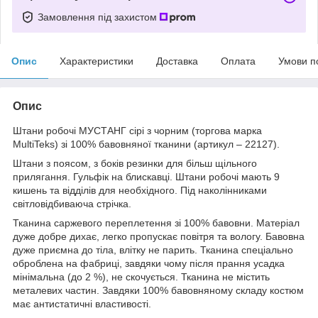
Замовлення під захистом
Опис
Характеристики
Доставка
Оплата
Умови п
Опис
Штани робочі МУСТАНГ сірі з чорним (торгова марка
MultiTeks) зі 100% бавовняної тканини (артикул – 22127).
Штани з поясом, з боків резинки для більш щільного
прилягання. Гульфік на блискавці. Штани робочі мають 9
кишень та відділів для необхідного. Під наколінниками
світловідбиваюча стрічка.
Тканина саржевого переплетення зі 100% бавовни. Матеріал
дуже добре дихає, легко пропускає повітря та вологу. Бавовна
дуже приємна до тіла, влітку не парить. Тканина спеціально
оброблена на фабриці, завдяки чому після прання усадка
мінімальна (до 2 %), не скочується. Тканина не містить
металевих частин. Завдяки 100% бавовняному складу костюм
має антистатичні властивості.