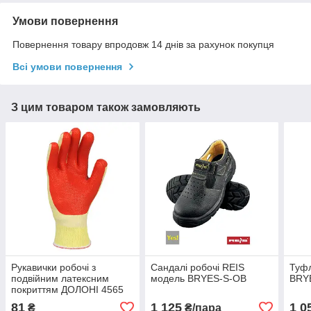
Умови повернення
Повернення товару впродовж 14 днів за рахунок покупця
Всі умови повернення
З цим товаром також замовляють
Рукавички робочі з
Сандалі робочі REIS
Туфл
подвійним латексним
модель BRYES-S-OB
BRY
покриттям ДОЛОНІ 4565
81
1 125
1 0
₴
₴/пара