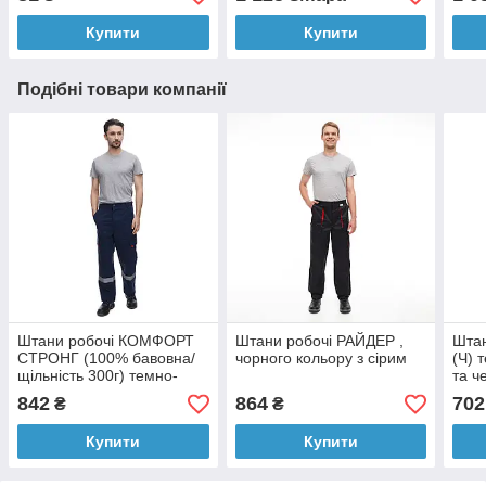
Купити
Купити
Подібні товари компанії
Штани робочі КОМФОРТ
Штани робочі РАЙДЕР ,
Шта
СТРОНГ (100% бавовна/
чорного кольору з сірим
(Ч) 
щільність 300г) темно-
та ч
синій
баво
842
864
702
₴
₴
Купити
Купити