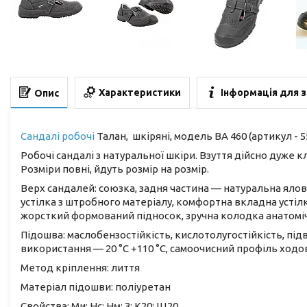
Характеристики
Інформація для 
Опис
Сандалі робочі
Талан, шкіряні, модель ВА 460 (артикул - 5
Робочі сандалі з натуральної шкіри. Взуття дійсно дуже к
Розміри повні, йдуть розмір на розмір.
Верх сандалей: союзка, задня частина — натуральна ялов
устілка з штробного матеріалу, комфортна вкладна устіл
жорсткий формований підносок, зручна колодка анатомі
Підошва: маслобензостійкість, кислотолугостійкість, пі
використання — 20 °C +110 °C, самоочисний профіль ходов
Метод кріплення: лиття
Матеріал підошви: поліуретан
Свойства: Ми; Нс; Нм; З; К20; Щ20