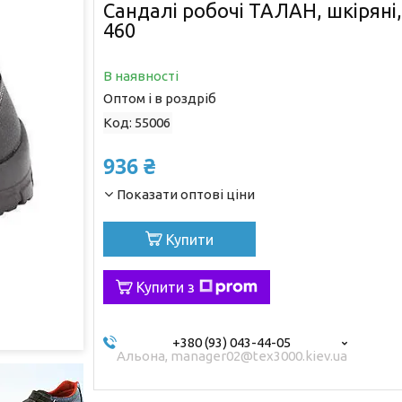
Сандалі робочі ТАЛАН, шкіряні
460
В наявності
Оптом і в роздріб
Код:
55006
936 ₴
Показати оптові ціни
Купити
Купити з
+380 (93) 043-44-05
Альона, manager02@tex3000.kiev.ua