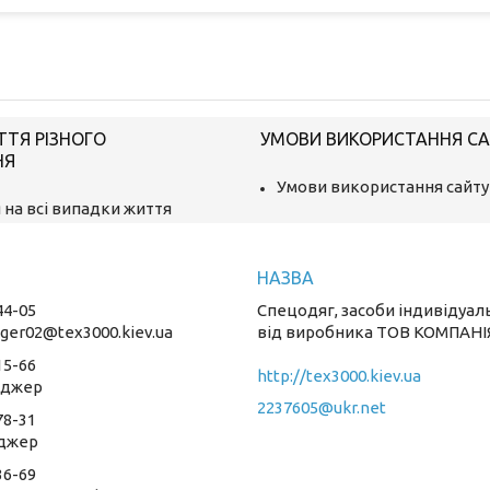
ТТЯ РІЗНОГО
УМОВИ ВИКОРИСТАННЯ С
НЯ
Умови використання сайту
 на всі випадки життя
44-05
Спецодяг, засоби індивідуал
ger02@tex3000.kiev.ua
від виробника ТОВ КОМПАНІ
15-66
http://tex3000.kiev.ua
еджер
2237605@ukr.net
78-31
джер
36-69