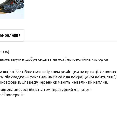
замовлення
5006)
ласне, зручне, добре сидить на нозі, ергономічна колодка.
а шкіра. Застібаються шкіряним ремінцем на пряжці. Основна
ка, підкладка — текстильна сітка для покращеної вентиляції,
чної форми. Спереду черевики мають невеликий наплив.
двищена зносостійкість, температурний діапазон
ої поверхні.