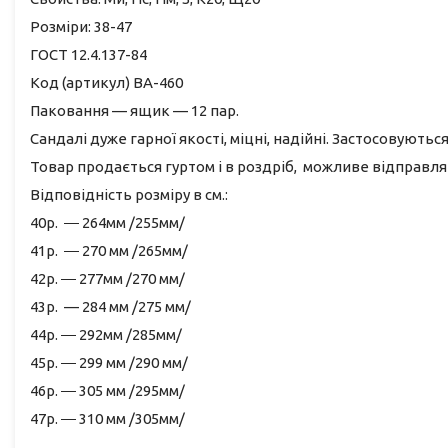
Розміри: 38-47
ГОСТ 12.4.137-84
Код (артикул) ВА-460
Паковання — ящик — 12 пар.
Сандалі дуже гарної якості, міцні, надійні. Застосовують
Товар продається гуртом і в роздріб, можливе відправля
Відповідність розміру в см.:
40р. ― 264мм /255мм/
41р. ― 270 мм /265мм/
42р. ― 277мм /270 мм/
43р. — 284 мм /275 мм/
44р. ― 292мм /285мм/
45р. ― 299 мм /290 мм/
46р. ― 305 мм /295мм/
47р. ― 310 мм /305мм/