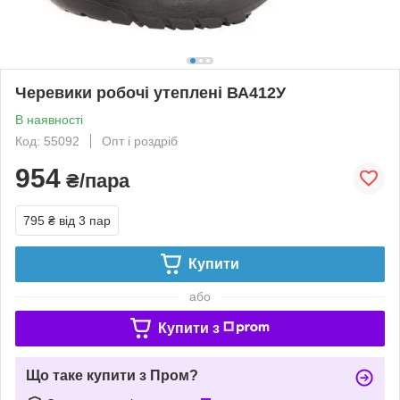
Черевики робочі утеплені ВА412У
В наявності
Код: 55092
Опт і роздріб
954
₴/пара
795 ₴
від 3 пар
Купити
або
Купити з
Що таке купити з Пром?