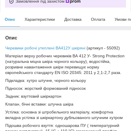
Замовлення під захистом
Опис
Характеристики
Доставка
Оплата
Умови п
Опис
Черевики робочі утеплені ВА412У шкіряні
(артикул - 55092)
Матеріал верху робочих черевиків ВА 412 У- Strong Protection
(натуральна міцна шкіра чорного кольору), водостійка,
розривне навантаження шкіри перевищує норму
європейського стандарту EN ISO 20345: 2011 у 2,1-2,7 раза.
Підкладка: хутро штучне, чорного кольору
Підносок: жорсткий формований підносок
Задник: взуттєвий шкіркартон
Клапан, бічні вставки: штучна шкіра
Устілка: основна зі штробельного матеріалу, комфортна
вкладна устілка зі шкіркартону дубльованого штучним хутром
Підошва робочого взуття: одношарова ПУ ( температурний
режим експлуатації -15 °C + 110 °C) самоочисний профіль