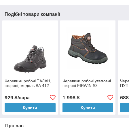
Подібні товари компанії
Черевики робочі ТАЛАН,
Черевики робочі утеплені
Чере
шкіряні, модель ВА 412
шкіряні FIRWIN S3
ПУП 
929
1 998
688
₴/пара
₴
Купити
Купити
Про нас