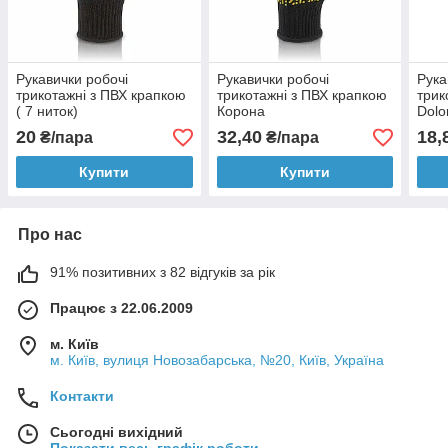
Рукавички робочі
Рукавички робочі
Рука
трикотажні з ПВХ крапкою
трикотажні з ПВХ крапкою
трик
( 7 ниток)
Корона
Dolo
20
32,40
18,
₴/пара
₴/пара
Купити
Купити
Про нас
91% позитивних з 82 відгуків за рік
Працює з 22.06.2009
м. Київ
м. Київ, вулиця Новозабарська, №20, Київ, Україна
Контакти
Сьогодні вихідний