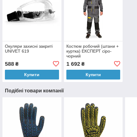
Окуляри захисні закриті
Костюм робочий (штани +
UNIVET 619
куртка) ЕКСПЕРТ сіро-
чорний
588
1 692
₴
₴
Купити
Купити
Подібні товари компанії