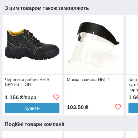
З цим товаром також замовляють
Черевики робочі REIS,
Маска захисна НБТ-1
Кост
BRYES-T-OB
курт
чор
1 156
1 6
₴/пара
103,50
₴
Купити
Подібні товари компанії