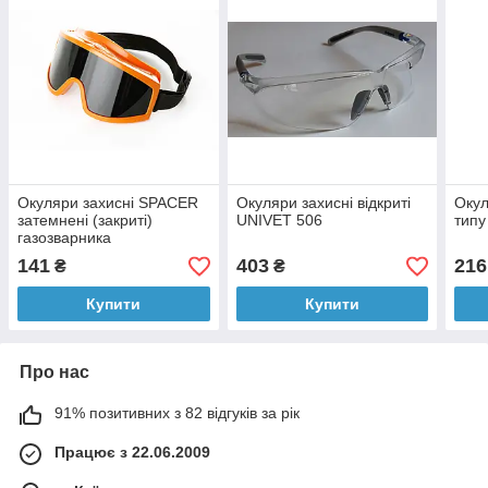
Окуляри захисні SPACER
Окуляри захисні відкриті
Окул
затемнені (закриті)
UNIVET 506
типу
газозварника
141
403
216
₴
₴
Купити
Купити
Про нас
91% позитивних з 82 відгуків за рік
Працює з 22.06.2009