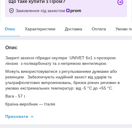
Що таке купити з Пром?
Замовлення під захистом
Опис
Характеристики
Доставка
Оплата
Умови п
Опис
Закриті захисні гібридні окуляри UNIVET 6х1 з прозорою
лінзою з полікарбонату та з непрямою вентиляцією.
Можуть використовуватися з регульованими дужками або
ремінцем. Забезпечують надійний захист від ударів та
ультрафіолетових випромінювань, бризок різних речовин в
умовах екстремальних температур: від -5 °C до +55 °C.
Вага - 57 г.
Країна-виробник — Італія.
Приховати