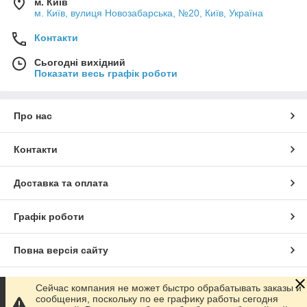
м. Київ
м. Київ, вулиця Новозабарська, №20, Київ, Україна
Контакти
Сьогодні вихідний
Показати весь графік роботи
Про нас
Контакти
Доставка та оплата
Графік роботи
Повна версія сайту
Сайт створено на маркетплейсі
Prom.ua
Сейчас компания не может быстро обрабатывать заказы и
сообщения, поскольку по ее графику работы сегодня