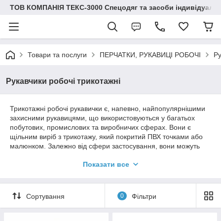
ТОВ КОМПАНІЯ ТЕКС-3000 Спецодяг та засоби індивідуальн
Товари та послуги
ПЕРЧАТКИ, РУКАВИЦІ РОБОЧІ
Ру
Рукавчики робочі трикотажні
Трикотажні робочі рукавички є, напевно, найпопулярнішими
захисними рукавицями, що використовуються у багатьох
побутових, промислових та виробничих сферах. Вони є
щільним виріб з трикотажу, який покритий ПВХ точками або
малюнком. Залежно від сфери застосування, вони можуть
бути односторонні та двосторонні.
Показати все
Щільні робочі рукавички
Сортування
0
Фільтри
Робочі щільні рукавички з точкою ПВХ надійно захищають від
механічних впливів і бруду, гарантують надійне утримання