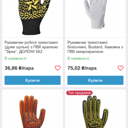
Рукавички робочі трикотажні
Рукавички трикотажні
(дуже щільні) з ПВХ крапкою
білосніжні, Bustard, бавовна з
"Зірка", ДОЛОНІ 562
ПВХ микрокрапкою
В наявності
В наявності
36,86
75,02
₴/пара
₴/пара
Купити
Купити
Топ продажів