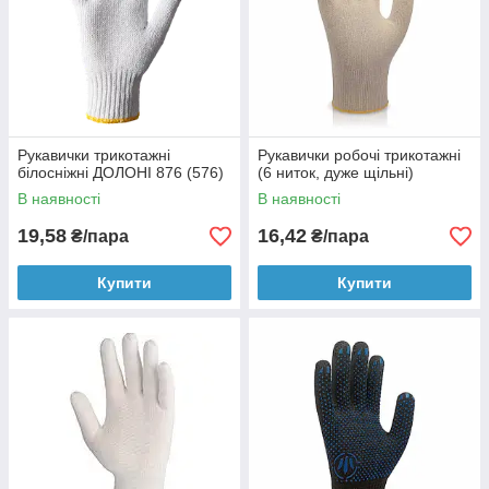
відрізняються меншим розміром та красивим квітковим
візерунком на долоні.
Рукавички трикотажні
Рукавички робочі трикотажні
білосніжні ДОЛОНІ 876 (576)
(6 ниток, дуже щільні)
В наявності
В наявності
19,58
16,42
₴/пара
₴/пара
Купити
Купити