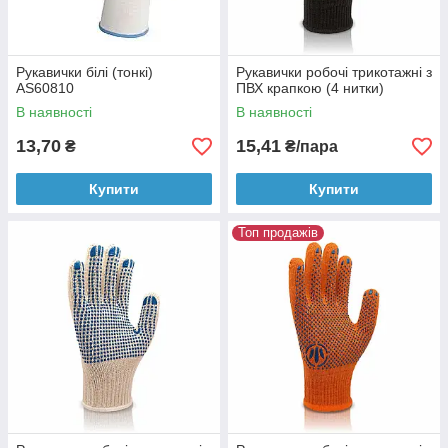
Рукавички білі (тонкі)
Рукавички робочі трикотажні з
AS60810
ПВХ крапкою (4 нитки)
В наявності
В наявності
13,70
15,41
₴
₴/пара
Купити
Купити
Топ продажів