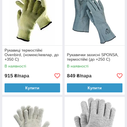
Рукавиці термостійкі
Ovenbird, (номекс/кевлар, до
Рукавички захисні SPONSA,
+350 С)
термостійкі (до +250 С)
В наявності
В наявності
915
849
₴/пара
₴/пара
Купити
Купити