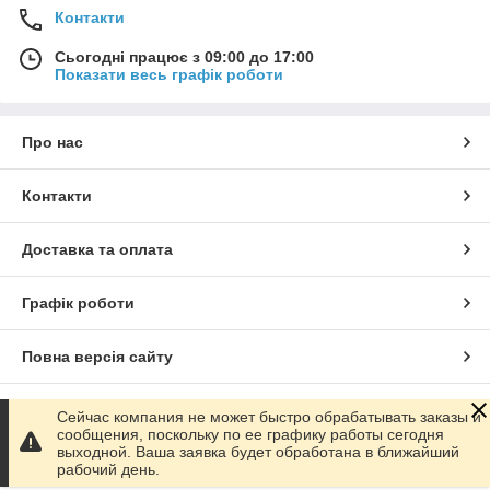
Контакти
Сьогодні працює з 09:00 до 17:00
Показати весь графік роботи
Про нас
Контакти
Доставка та оплата
Графік роботи
Повна версія сайту
Сайт створено на маркетплейсі
Prom.ua
Сейчас компания не может быстро обрабатывать заказы и
сообщения, поскольку по ее графику работы сегодня
выходной. Ваша заявка будет обработана в ближайший
Політика конфіденційності
рабочий день.