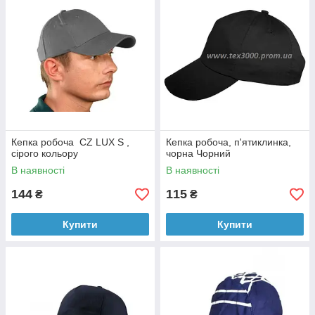
Кепка робоча CZ LUX S ,
Кепка робоча, п'ятиклинка,
сірого кольору
чорна Чорний
В наявності
В наявності
144
115
₴
₴
Купити
Купити