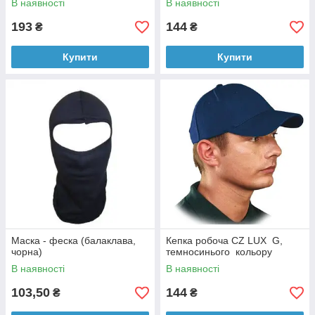
В наявності
В наявності
193
144
₴
₴
Купити
Купити
Маска - феска (балаклава,
Кепка робоча CZ LUX G,
чорна)
темносинього кольору
В наявності
В наявності
103,50
144
₴
₴