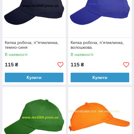
шапки. Мінімальна вартість пересиланого замовлення
становить 100 грн, можливо, оплата при отриманні.
Співпрацювати з нами дуже зручно і вигідно!
Кепка робоча, п"ятиклинка,
Кепка робоча, п'ятиклинка,
темно-синя
волошкова.
В наявності
В наявності
115
115
₴
₴
Купити
Купити