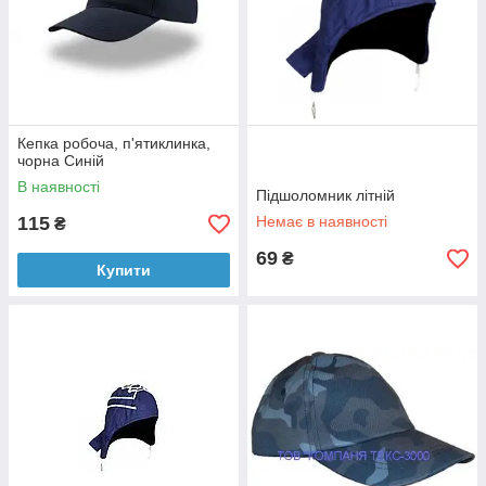
Кепка робоча, п'ятиклинка,
чорна Синій
В наявності
Підшоломник літній
115
Немає в наявності
₴
69
₴
Купити