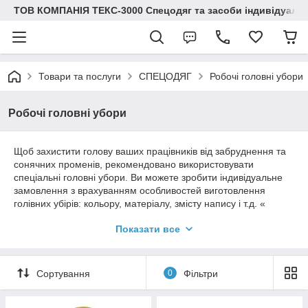
ТОВ КОМПАНІЯ ТЕКС-3000 Спецодяг та засоби індивідуальн
Товари та послуги
СПЕЦОДЯГ
Робочі головні убори
Робочі головні убори
Щоб захистити голову ваших працівників від забруднення та
сонячних променів, рекомендовано використовувати
спеціальні головні убори. Ви можете зробити індивідуальне
замовлення з врахуванням особливостей виготовлення
голівних убірів: кольору, матеріалу, змісту напису і т.д. «
Компаyія ТЕКС-3000» виробляє і реалізує різні кепки і шапки,
Показати все
які будуть корисними не тільки на важкому виробництві, але й
як носії рекламної інформації.
Сортування
0
Фільтри
Кепки, робочі шапки, підшлемники