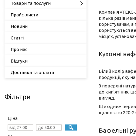
Товари та послуги
Компанія «ТЕКС-3
Прайс-листи
кілька разів мен
користувачам, а
Новини
користуються вел
місцях, установах
Статті
Про нас
Кухонні ва
Відгуки
Білий колір вафе
Доставка та оплата
продукції, яку н
З поверхні нату
до кип'ятіння, щ
Фільтри
вигляд.
Ще одним перева
щільністю 220-24
Ціна
Вафельні ру