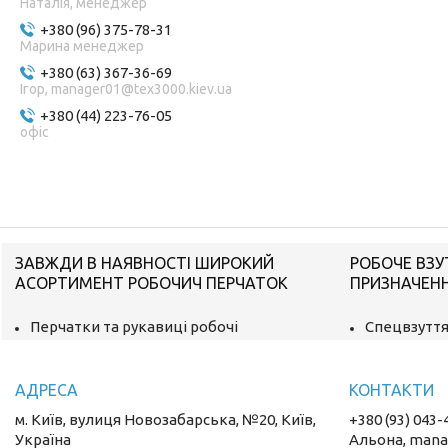
Наталія, менеджер
+380 (96) 375-78-31
Марина менеджер
+380 (63) 367-36-69
Ігор, manager01@tex3000.kiev.ua
+380 (44) 223-76-05
oфіс
ЗАВЖДИ В НАЯВНОСТІ ШИРОКИЙ
РОБОЧЕ ВЗУ
АСОРТИМЕНТ РОБОЧИЧ ПЕРЧАТОК
ПРИЗНАЧЕН
Перчатки та рукавиці робочі
Спецвзуття
м. Київ, вулиця Новозабарська, №20, Київ,
+380 (93) 043-
Україна
Альона, mana