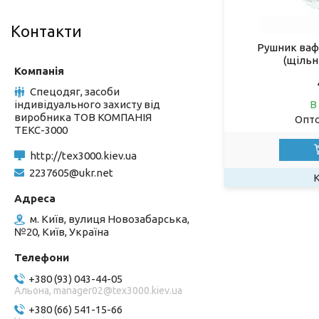
Контакти
Рушник вафе
(щільні
Спецодяг, засоби
індивідуального захисту від
В
виробника ТОВ КОМПАНІЯ
Опто
ТЕКС-3000
http://tex3000.kiev.ua
2237605@ukr.net
м. Київ, вулиця Новозабарська,
№20, Київ, Україна
+380 (93) 043-44-05
Альона, manager02@tex3000.kiev.ua
+380 (66) 541-15-66