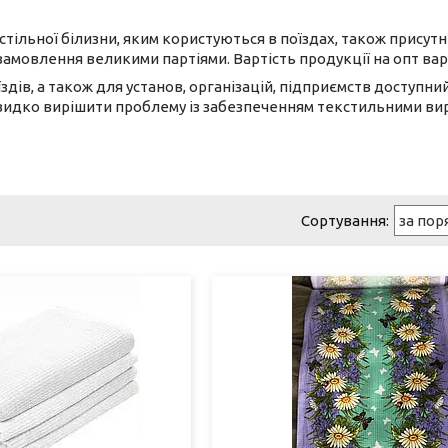
стільної білизни, яким користуються в поїздах, також присут
амовлення великими партіями. Вартість продукції на опт вар
здів, а також для установ, організацій, підприємств доступний
дко вирішити проблему із забезпеченням текстильними виро