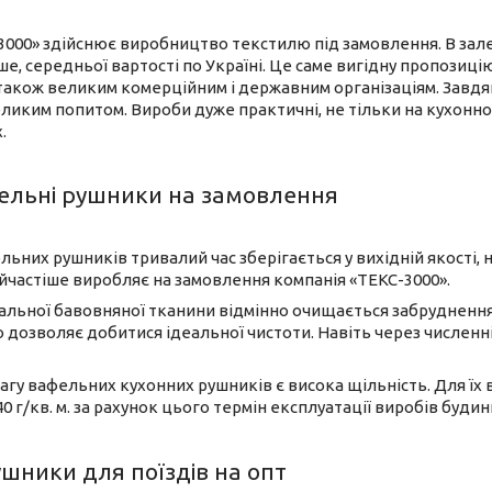
000» здійснює виробництво текстилю під замовлення. В залежн
ше, середньої вартості по Україні. Це саме вигідну пропози
 також великим комерційним і державним організаціям. Завдяк
иким попитом. Вироби дуже практичні, не тільки на кухонному
.
фельні рушники на замовлення
льних рушників тривалий час зберігається у вихідній якості,
айчастіше виробляє на замовлення компанія «ТЕКС-3000».
ральної бавовняної тканини відмінно очищається забрудненн
о дозволяє добитися ідеальної чистоти. Навіть через численн
гу вафельних кухонних рушників є висока щільність. Для їх
0 г/кв. м. за рахунок цього термін експлуатації виробів будин
шники для поїздів на опт