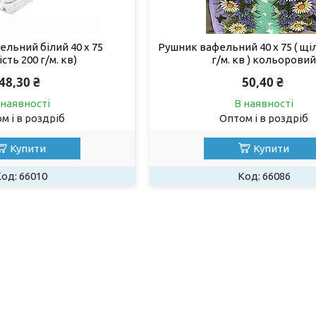
льний білий 40 х 75
Рушник вафельний 40 х 75 ( щі
сть 200 г/м. кв)
г/м. кв ) кольоровий
48,30 ₴
50,40 ₴
 наявності
В наявності
м і в роздріб
Оптом і в роздріб
Купити
Купити
66010
66086