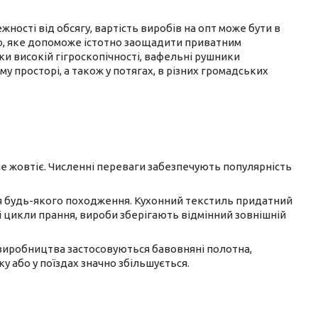
ості від обсягу, вартість виробів на опт може бути в
цію, яке допоможе істотно заощадити приватним
и високій гігроскопічності, вафельні рушники
 просторі, а також у потягах, в різних громадських
 не жовтіє. Численні переваги забезпечують популярність
я будь-якого походження. Кухонний текстиль придатний
і цикли прання, вироби зберігають відмінний зовнішній
 виробництва застосовуються бавовняні полотна,
ку або у поїздах значно збільшується.