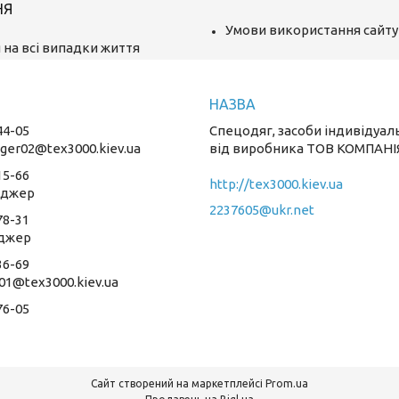
НЯ
Умови використання сайту
 на всі випадки життя
44-05
Спецодяг, засоби індивідуал
ger02@tex3000.kiev.ua
від виробника ТОВ КОМПАНІ
15-66
http://tex3000.kiev.ua
еджер
2237605@ukr.net
78-31
джер
36-69
01@tex3000.kiev.ua
76-05
Сайт створений на маркетплейсі
Prom.ua