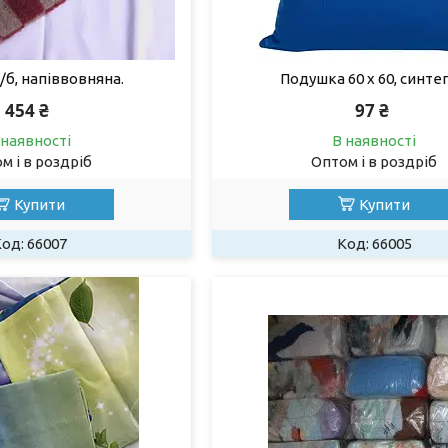
/б, напіввовняна.
Подушка 60 х 60, синте
454 ₴
97 ₴
 наявності
В наявності
м і в роздріб
Оптом і в роздріб
Купити
Купити
66007
66005