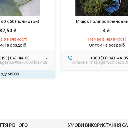
60 х 60 (полікотон)
Мішок поліпропіленовий 
82,50 ₴
4 ₴
є в наявності
Немає в наявності
м і в роздріб
Оптом і в роздріб
 (93) 043-44-05
+380 (93) 043-44-05
ager02@tex3000.kiev.ua
Альона, manager02@tex3000
66009
ТТЯ РІЗНОГО
УМОВИ ВИКОРИСТАННЯ С