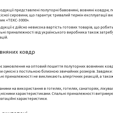
одукції представлені полуторні бавовняні, вовняні ковдри, 
існої сировини, що гарантує тривалий термін експлуатації вир
ик «ТЕКС-3000».
укції є дійсно невисока вартість готових товарів, що робит
ьні приналежності від українського виробника також затребув
ацій.
вняних ковдр
є замовлення на оптовий пошиття полуторних вовняних ковдр
и сумісні з постільною білизною звичайних розмірів. Завдяки
ьні приналежності не викликають алергічних реакцій, а тако
ними на використання в готелях, готелях, санаторіях, лікува
нісними характеристиками. Спальні приналежності витримуют
уатаційні характеристики.