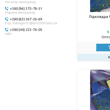
Наталія, менеджер
+380 (96) 375-78-31
Марина менеджер
Підковдра 1
+380 (63) 367-36-69
Ігор, manager01@tex3000.kiev.ua
+380 (44) 223-76-05
В
oфіс
Опто