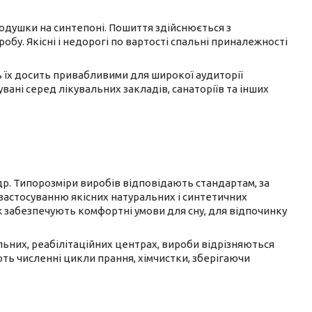
подушки на синтепоні. Пошиття здійснюється з
обу. Якісні і недорогі по вартості спальні приналежності
ь їх досить привабливими для широкої аудиторії
ані серед лікувальних закладів, санаторіїв та інших
. Типорозміри виробів відповідають стандартам, за
 застосуванню якісних натуральних і синтетичних
ж забезпечують комфортні умови для сну, для відпочинку
льних, реабілітаційних центрах, вироби відрізняються
ь численні цикли прання, хімчистки, зберігаючи