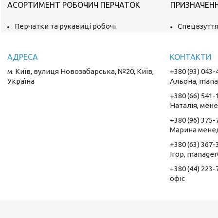
АСОРТИМЕНТ РОБОЧИЧ ПЕРЧАТОК
ПРИЗНАЧЕН
Перчатки та рукавиці робочі
Спецвзуття
м. Київ, вулиця Новозабарська, №20, Київ,
+380 (93) 043-
Україна
Альона, mana
+380 (66) 541-
Наталія, мен
+380 (96) 375-
Марина мене
+380 (63) 367-
Ігор, manager
+380 (44) 223-
oфіс