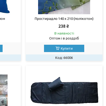
пон
Простирадло 140 х 210 (полікотон)
238 ₴
В наявності
Оптом і в роздріб
Купити
66006