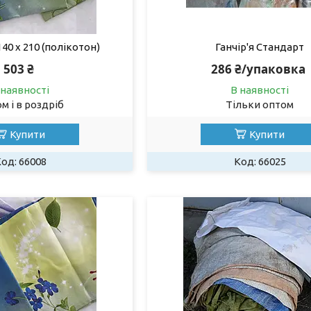
40 х 210 (полікотон)
Ганчір'я Стандарт
503 ₴
286 ₴/упаковка
 наявності
В наявності
м і в роздріб
Тільки оптом
Купити
Купити
66008
66025