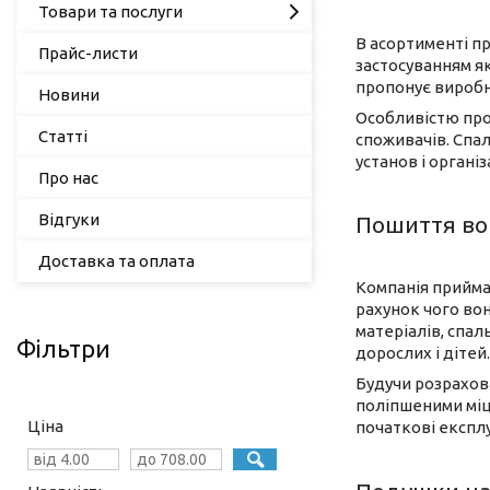
Товари та послуги
В асортименті пр
Прайс-листи
застосуванням як
пропонує виробн
Новини
Особливістю прод
Статті
споживачів. Спал
установ і організ
Про нас
Відгуки
Пошиття во
Доставка та оплата
Компанія прийма
рахунок чого вон
матеріалів, спал
Фільтри
дорослих і дітей.
Будучи розрахова
поліпшеними міц
Ціна
початкові експл