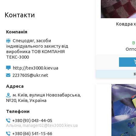
Контакти
Ковдра х
Спецодяг, засоби
В
індивідуального захисту від
Опто
виробника ТОВ КОМПАНІЯ
ТЕКС-3000
http://tex3000.kiev.ua
2237605@ukr.net
м. Київ, вулиця Новозабарська,
№20, Київ, Україна
+380 (93) 043-44-05
Альона, manager02@tex3000.kiev.ua
+380 (66) 541-15-66